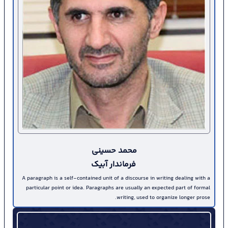
حجت اله مددخانی امنیت و
آرامش مردم خط قرمز مجموعه
مدیریت ارشد شهرستان است
ظهر امروز حجت اله مددخانی
سرپرست فرمانداری و رئیس
شورای تأمین شهرستان به...
2633
محمد حسینی
فرماندار آبیک
A paragraph is a self-contained unit of a discourse in writing dealing with a
particular point or idea. Paragraphs are usually an expected part of formal
writing, used to organize longer prose.