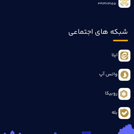
3414613155
شبکه های اجتماعی
ایتا
واتس آپ
روبیکا
بله