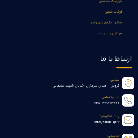
گزارشات تخصصی
اوقات شرعی
منشور حقوق شهروندی
قوانین و مقررات
ارتباط با ما
نشانی:
قزوین - میدان سرداران-خیابان شهید سلیمانی
شماره تماس:
028-33892000
پست الکترونیک:
info@ostan-qz.ir
کدپستی: