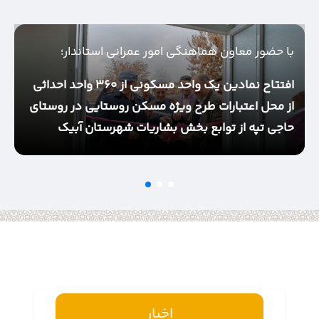
با حضور معاون هماهنگی امور عمرانی استاندار؛
ب
کارگاه خیاطی و تولیدی پوشاک در روستای حاجی تپه از
توابع بخش بشاریات شهرستان آبیک
ه
ب
ش
اخبار