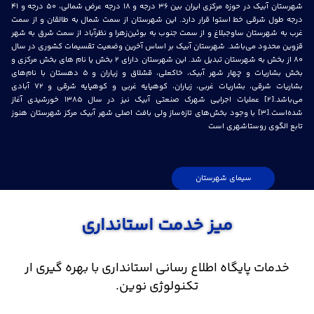
شهرستان آبیک در حوزه مركزی ایران بین ۳۶ درجه و ۱۸ درجه عرض شمالی، ۵۰ درجه و ۴۱
درجه طول شرقی خط استوا قرار دارد. این شهرستان از سمت شمال به طالقان و از سمت
غرب به شهرستان ساوجبلاغ و از سمت جنوب به بوئین‌زهرا و نظرآباد از سمت شرق به شهر
قزوين محدود می‌باشد. شهرستان آبیک بر اساس آخرین وضعیت تقسیمات كشوری در سال
۸۰ از بخش به شهرستان تبديل شد. این شهرستان دارای ۲ بخش یا نام های بخش مركزی و
بخش بشاریات و چهار شهر آبیک، خاكعلي، قشلاق و زیاران و ۵ دهستان با نام‌های
بشاريات شرقي، بشاريات غربي، زياران، كوهپايه غربي و كوهپايه شرقي و ۷۲ آبادي
می‌باشد.[۲] عملیات اجرایی شهرک صنعتی آبیک نیز در سال ۱۳۸۵ خورشیدی آغاز
شده‌است.[۳] با وجود بخش‌های تازه‌ساز ولی بافت اصلی شهر آبیک مرکز شهرستان هنوز
تابع الگوی روستاشهری است
سیمای شهرستان
میز خدمت استانداری
خدمات پایگاه اطلاع رسانی استانداری با بهره گیری ار
تکنولوژی نوین.