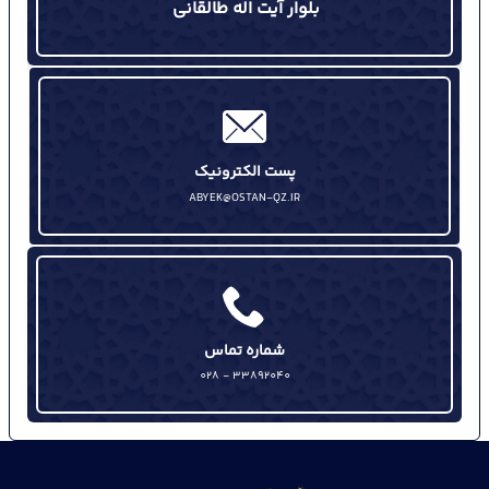
بلوار آیت اله طالقانی
پست الکترونیک
ABYEK@OSTAN-QZ.IR
شماره تماس
33892040 - 028