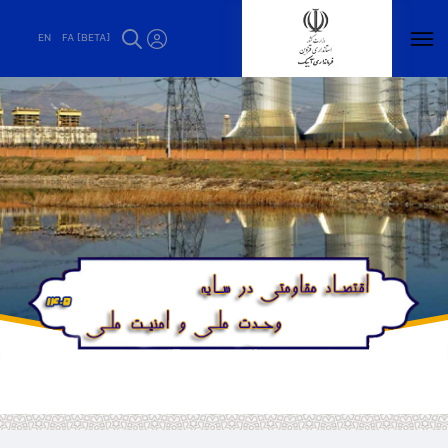
استانداری قزوین - فرمانداری آبیک
EN
FA [BETA]