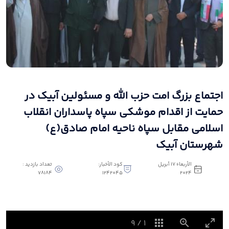
اجتماع بزرگ امت حزب الله و مسئولین آبیک در
حمایت از اقدام موشکی سپاه پاسداران انقلاب
اسلامی مقابل سپاه ناحیه امام صادق(ع)
شهرستان آبیک
الأربعاء ١٧ أبريل
كود الأخبار:
تعداد بازدید :
78184
1242045
٢٠٢٤
9
/
1