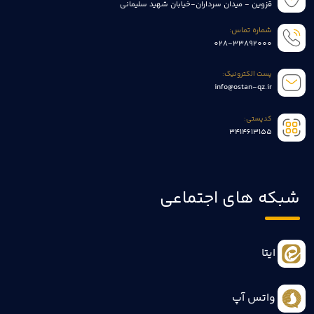
قزوین - میدان سرداران-خیابان شهید سلیمانی
شماره تماس:
028-33892000
پست الکترونیک:
info@ostan-qz.ir
کدپستی:
3414613155
شبکه های اجتماعی
ایتا
واتس آپ