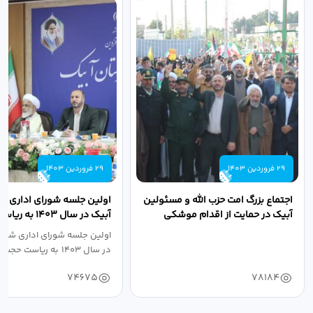
29 فروردین 1403
29 فروردین 1403
اجتماع بزرگ امت حزب الله و مسئولین
اولین جلسه شورای اداری ش
آبیک در حمایت از اقدام موشکی
آبیک در سال ۱۴۰۳ 
سپاه پاسداران...
اله مددخانی...
اولین جلسه شورای اداری شهر
در سال ۱۴۰۳ به ریاست حجت اله...
74675
78184