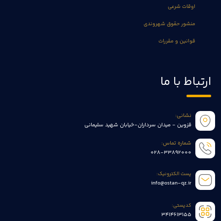
اوقات شرعی
منشور حقوق شهروندی
قوانین و مقررات
ارتباط با ما
نشانی:
قزوین - میدان سرداران-خیابان شهید سلیمانی
شماره تماس:
028-33892000
پست الکترونیک:
info@ostan-qz.ir
کدپستی:
3414613155