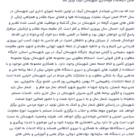
سالن اجتماعات فرمانداری شهرستان آبیک برگزار شد
جت اله مددخانی فرماندار شهرستان آبیک در اولین جلسه شورای اداری این شهرستان در
سال ۱۴۰۳ ضمن تبریک عملیات پیروزمندانه هوا و فضای سپاه مقتدر و همراهی ارتش، از
تلاش های صورت گرفته در شهرستان در سال گذشته و موفقیت های کسب شده تقدیر و
تصریح کرد: امسال سال پیروزی اسلام بر کفر است، کار عظیم سپاه مقتدر و ارتشیان سرافراز
پاسخ آزادی خواهان جهان بود و قطعاً در اقصی نقاط دنیا افراد آزادی‌خواه از این اقدام
خوشحال هستند. از سربازان وطن و حافظان امنیت در هر لباسی به جهت کسب این پیروزی
قدردانی می کنیم و یاد و خاطره شهیدان از جمله شهید تهرانی مقدم و شهید محور مقاومت
شهید سلیمانی را گرامی میداریم. جایگاه شهرستان آبیک در بین شهرستانی استان، جایگاه
مطلوب و قابل قبولی است. انسجام مطلوبی بین مجموعه های شهرستان بویژه مجموعه
شورای تأمین و امام جمعه معزز شهرستان وجود دارد. با همکاری مجموعه های موجود و با
استفاده از ظرفیت های شهرستان و دبیری دستگاه های متولی بیش از دها برنامه ملی و
مذهبی بزرگ به شکلی مطلوب و با مشارکت بالای مردم در این شهرستان اجرایی شده است
از جمله انتخابات، راهپیمایی ۲۲ بهمن، راهپیمایی روز قدس، تجمع بزرگ عاشورایی، عید
غدیر،نیمه شعبان، یادواره شهداء، تشییع شهید گمنام، نماز عید فطر و ... شعار سال باید
محوریت و الگوی برنامه های کاری مدیران شهرستان در سال جاری باشد. جلسات مستمر
ماهیانه با محوریت شعار سال و به دبیری اداره صمت و با حضور فعالین حوزه صنعت
شهرستان در راستای تحقق شعار سال و کمک به بخش تولید در حوزه مردمی سازی برگزار
خواهد شد. موضوع مهم عفاف و حجاب با برگزاری جلسات مستمر با محوریت حوزه معاونت
سیاسی، امنیتی و اجتماعی فرمانداری برگزار خواهد شد، هرچند وضعیت شهرستان به نسبت
خوب است ولی جا دارد برخی ناهنجاری ها برچیده شود و این موضوع با جدیت پیگیری و
تمامی دستگاه‌ها موظف به همکاری با نیروی انتظامی هستند و ارائه خدمات به افراد بی
حجاب در دستگاه ها، سازمانها، نهادهای دولتی، مراکز علمی و آموزشی و بخش های