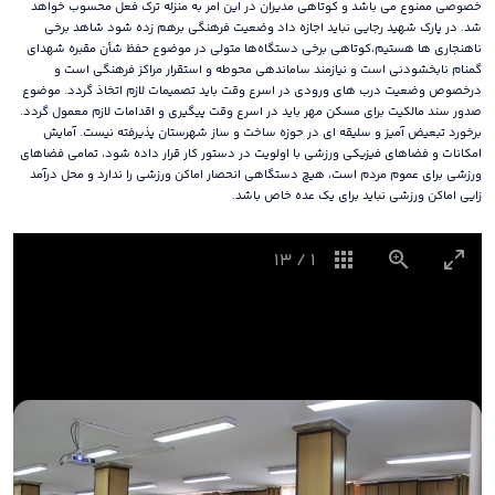
خصوصی ممنوع می باشد و کوتاهی مدیران در این امر به منزله ترک فعل محسوب خواهد
شد. در پارک شهید رجایی نباید اجازه داد وضعیت فرهنگی برهم زده شود شاهد برخی
ناهنجاری ها هستیم،کوتاهی برخی دستگاه‌ها متولی در موضوع حفظ شأن مقبره شهدای
گمنام نابخشودنی است و نیازمند ساماندهی محوطه و استقرار مراکز فرهنگی است و
درخصوص وضعیت درب های ورودی در اسرع وقت باید تصمیمات لازم اتخاذ گردد. موضوع
صدور سند مالکیت برای مسکن مهر باید در اسرع وقت پیگیری و اقدامات لازم معمول گردد.
برخورد تبعیض آمیز و سلیقه ای در حوزه ساخت و ساز شهرستان پذیرفته نیست. آمایش
امکانات و فضاهای فیزیکی ورزشی با اولویت در دستور کار قرار داده شود، تمامی فضاهای
ورزشی برای عموم مردم است، هیچ دستگاهی انحصار اماکن ورزشی را ندارد و محل درآمد
زایی اماکن ورزشی نباید برای یک عده خاص باشد.
13
/
1