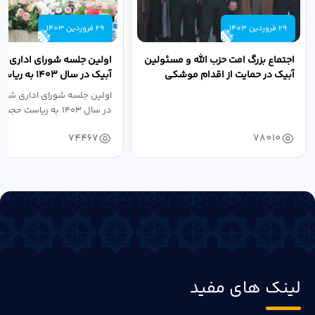
29 فروردین 1403
29 فروردین 1403
اجتماع بزرگ امت حزب الله و مسئولین
اولین جلسه شورای اداری ش
آبیک در حمایت از اقدام موشکی
آبیک در سال ۱۴۰۳ 
سپاه پاسداران...
اله مددخانی...
اولین جلسه شورای اداری شهر
در سال ۱۴۰۳ به ریاست حجت اله...
74467
78010
لینک های مفید