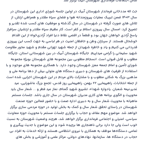
سالن اجتماعات فرمانداری شهرستان آبیک برگزار شد
جت اله مددخانی فرماندار شهرستان آبیک در اولین جلسه شورای اداری این شهرستان در
سال ۱۴۰۳ ضمن تبریک عملیات پیروزمندانه هوا و فضای سپاه مقتدر و همراهی ارتش، از
تلاش های صورت گرفته در شهرستان در سال گذشته و موفقیت های کسب شده تقدیر و
تصریح کرد: امسال سال پیروزی اسلام بر کفر است، کار عظیم سپاه مقتدر و ارتشیان سرافراز
پاسخ آزادی خواهان جهان بود و قطعاً در اقصی نقاط دنیا افراد آزادی‌خواه از این اقدام
خوشحال هستند. از سربازان وطن و حافظان امنیت در هر لباسی به جهت کسب این پیروزی
قدردانی می کنیم و یاد و خاطره شهیدان از جمله شهید تهرانی مقدم و شهید محور مقاومت
شهید سلیمانی را گرامی میداریم. جایگاه شهرستان آبیک در بین شهرستانی استان، جایگاه
مطلوب و قابل قبولی است. انسجام مطلوبی بین مجموعه های شهرستان بویژه مجموعه
شورای تأمین و امام جمعه معزز شهرستان وجود دارد. با همکاری مجموعه های موجود و با
استفاده از ظرفیت های شهرستان و دبیری دستگاه های متولی بیش از دها برنامه ملی و
مذهبی بزرگ به شکلی مطلوب و با مشارکت بالای مردم در این شهرستان اجرایی شده است
از جمله انتخابات، راهپیمایی ۲۲ بهمن، راهپیمایی روز قدس، تجمع بزرگ عاشورایی، عید
غدیر،نیمه شعبان، یادواره شهداء، تشییع شهید گمنام، نماز عید فطر و ... شعار سال باید
محوریت و الگوی برنامه های کاری مدیران شهرستان در سال جاری باشد. جلسات مستمر
ماهیانه با محوریت شعار سال و به دبیری اداره صمت و با حضور فعالین حوزه صنعت
شهرستان در راستای تحقق شعار سال و کمک به بخش تولید در حوزه مردمی سازی برگزار
خواهد شد. موضوع مهم عفاف و حجاب با برگزاری جلسات مستمر با محوریت حوزه معاونت
سیاسی، امنیتی و اجتماعی فرمانداری برگزار خواهد شد، هرچند وضعیت شهرستان به نسبت
خوب است ولی جا دارد برخی ناهنجاری ها برچیده شود و این موضوع با جدیت پیگیری و
تمامی دستگاه‌ها موظف به همکاری با نیروی انتظامی هستند و ارائه خدمات به افراد بی
حجاب در دستگاه ها، سازمانها، نهادهای دولتی، مراکز علمی و آموزشی و بخش های