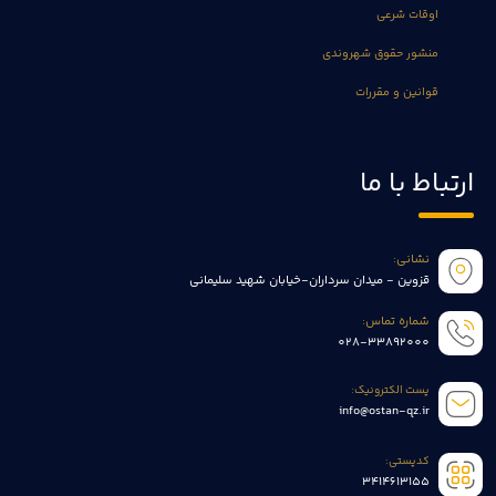
اوقات شرعی
منشور حقوق شهروندی
قوانین و مقررات
ارتباط با ما
نشانی:
قزوین - میدان سرداران-خیابان شهید سلیمانی
شماره تماس:
028-33892000
پست الکترونیک:
info@ostan-qz.ir
کدپستی:
3414613155