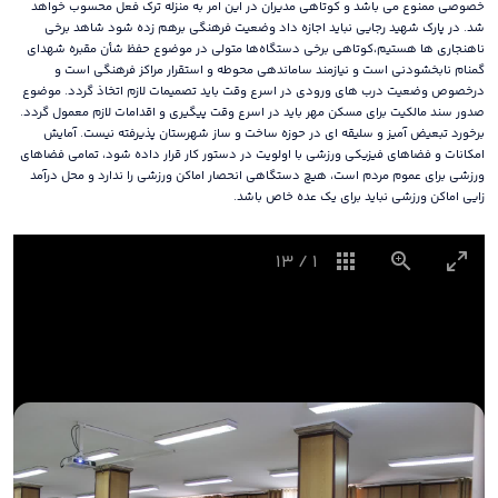
خصوصی ممنوع می باشد و کوتاهی مدیران در این امر به منزله ترک فعل محسوب خواهد
شد. در پارک شهید رجایی نباید اجازه داد وضعیت فرهنگی برهم زده شود شاهد برخی
ناهنجاری ها هستیم،کوتاهی برخی دستگاه‌ها متولی در موضوع حفظ شأن مقبره شهدای
گمنام نابخشودنی است و نیازمند ساماندهی محوطه و استقرار مراکز فرهنگی است و
درخصوص وضعیت درب های ورودی در اسرع وقت باید تصمیمات لازم اتخاذ گردد. موضوع
صدور سند مالکیت برای مسکن مهر باید در اسرع وقت پیگیری و اقدامات لازم معمول گردد.
برخورد تبعیض آمیز و سلیقه ای در حوزه ساخت و ساز شهرستان پذیرفته نیست. آمایش
امکانات و فضاهای فیزیکی ورزشی با اولویت در دستور کار قرار داده شود، تمامی فضاهای
ورزشی برای عموم مردم است، هیچ دستگاهی انحصار اماکن ورزشی را ندارد و محل درآمد
زایی اماکن ورزشی نباید برای یک عده خاص باشد.
13
/
1