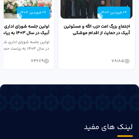
29 فروردین 1403
29 فروردین 1403
اجتماع بزرگ امت حزب الله و مسئولین
اولین جلسه شورای اداری ش
آبیک در حمایت از اقدام موشکی
آبیک در سال ۱۴۰۳ 
سپاه پاسداران...
اله مددخانی...
اولین جلسه شورای اداری شهر
در سال ۱۴۰۳ به ریاست حجت اله...
74679
78185
لینک های مفید