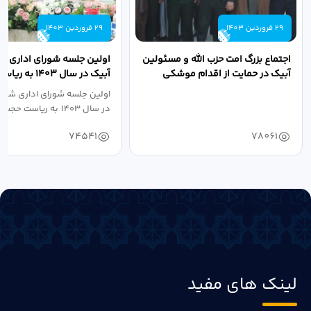
29 فروردین 1403
29 فروردین 1403
اجتماع بزرگ امت حزب الله و مسئولین
اولین جلسه شورای اداری ش
آبیک در حمایت از اقدام موشکی
آبیک در سال ۱۴۰۳ 
سپاه پاسداران...
اله مددخانی...
اولین جلسه شورای اداری شهر
در سال ۱۴۰۳ به ریاست حجت اله...
74541
78061
لینک های مفید