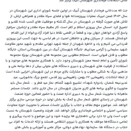
سالن اجتماعات فرمانداری شهرستان آبیک برگزار شد
جت اله مددخانی فرماندار شهرستان آبیک در اولین جلسه شورای اداری این شهرستان در
سال ۱۴۰۳ ضمن تبریک عملیات پیروزمندانه هوا و فضای سپاه مقتدر و همراهی ارتش، از
تلاش های صورت گرفته در شهرستان در سال گذشته و موفقیت های کسب شده تقدیر و
تصریح کرد: امسال سال پیروزی اسلام بر کفر است، کار عظیم سپاه مقتدر و ارتشیان سرافراز
پاسخ آزادی خواهان جهان بود و قطعاً در اقصی نقاط دنیا افراد آزادی‌خواه از این اقدام
خوشحال هستند. از سربازان وطن و حافظان امنیت در هر لباسی به جهت کسب این پیروزی
قدردانی می کنیم و یاد و خاطره شهیدان از جمله شهید تهرانی مقدم و شهید محور مقاومت
شهید سلیمانی را گرامی میداریم. جایگاه شهرستان آبیک در بین شهرستانی استان، جایگاه
مطلوب و قابل قبولی است. انسجام مطلوبی بین مجموعه های شهرستان بویژه مجموعه
شورای تأمین و امام جمعه معزز شهرستان وجود دارد. با همکاری مجموعه های موجود و با
استفاده از ظرفیت های شهرستان و دبیری دستگاه های متولی بیش از دها برنامه ملی و
مذهبی بزرگ به شکلی مطلوب و با مشارکت بالای مردم در این شهرستان اجرایی شده است
از جمله انتخابات، راهپیمایی ۲۲ بهمن، راهپیمایی روز قدس، تجمع بزرگ عاشورایی، عید
غدیر،نیمه شعبان، یادواره شهداء، تشییع شهید گمنام، نماز عید فطر و ... شعار سال باید
محوریت و الگوی برنامه های کاری مدیران شهرستان در سال جاری باشد. جلسات مستمر
ماهیانه با محوریت شعار سال و به دبیری اداره صمت و با حضور فعالین حوزه صنعت
شهرستان در راستای تحقق شعار سال و کمک به بخش تولید در حوزه مردمی سازی برگزار
خواهد شد. موضوع مهم عفاف و حجاب با برگزاری جلسات مستمر با محوریت حوزه معاونت
سیاسی، امنیتی و اجتماعی فرمانداری برگزار خواهد شد، هرچند وضعیت شهرستان به نسبت
خوب است ولی جا دارد برخی ناهنجاری ها برچیده شود و این موضوع با جدیت پیگیری و
تمامی دستگاه‌ها موظف به همکاری با نیروی انتظامی هستند و ارائه خدمات به افراد بی
حجاب در دستگاه ها، سازمانها، نهادهای دولتی، مراکز علمی و آموزشی و بخش های