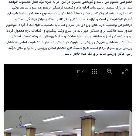
خصوصی ممنوع می باشد و کوتاهی مدیران در این امر به منزله ترک فعل محسوب خواهد
شد. در پارک شهید رجایی نباید اجازه داد وضعیت فرهنگی برهم زده شود شاهد برخی
ناهنجاری ها هستیم،کوتاهی برخی دستگاه‌ها متولی در موضوع حفظ شأن مقبره شهدای
گمنام نابخشودنی است و نیازمند ساماندهی محوطه و استقرار مراکز فرهنگی است و
درخصوص وضعیت درب های ورودی در اسرع وقت باید تصمیمات لازم اتخاذ گردد. موضوع
صدور سند مالکیت برای مسکن مهر باید در اسرع وقت پیگیری و اقدامات لازم معمول گردد.
برخورد تبعیض آمیز و سلیقه ای در حوزه ساخت و ساز شهرستان پذیرفته نیست. آمایش
امکانات و فضاهای فیزیکی ورزشی با اولویت در دستور کار قرار داده شود، تمامی فضاهای
ورزشی برای عموم مردم است، هیچ دستگاهی انحصار اماکن ورزشی را ندارد و محل درآمد
زایی اماکن ورزشی نباید برای یک عده خاص باشد.
13
/
1