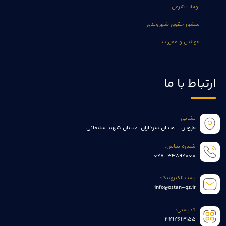
اوقات شرعی
منشور حقوق شهروندی
قوانین و مقررات
ارتباط با ما
نشانی:
قزوین - میدان سرداران-خیابان شهید سلیمانی
شماره تماس:
028-33892000
پست الکترونیک:
info@ostan-qz.ir
کدپستی:
3414613155