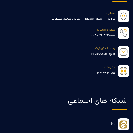
نشانی:
قزوین - میدان سرداران-خیابان شهید سلیمانی
شماره تماس:
028-33892000
پست الکترونیک:
info@ostan-qz.ir
کدپستی:
3414613155
شبکه های اجتماعی
ایتا