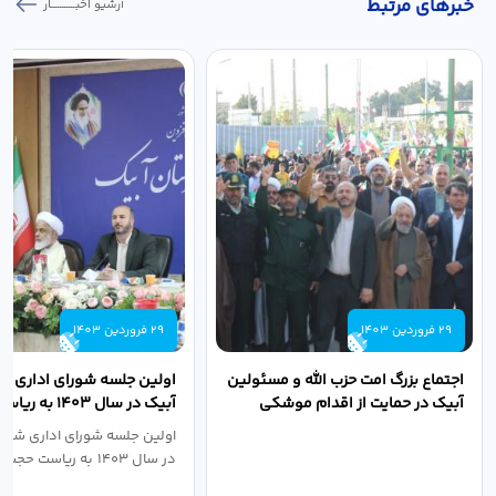
خبر‌های مرتبط
آرشیو اخبـــــــــــار
29 فروردین 1403
29 فروردین 1403
اجتماع بزرگ امت حزب الله و مسئولین
اولین جلسه شورای اداری ش
آبیک در حمایت از اقدام موشکی
آبیک در سال ۱۴۰۳ 
سپاه پاسداران...
اله مددخانی...
اولین جلسه شورای اداری شهر
در سال ۱۴۰۳ به ریاست حجت اله...