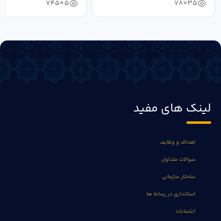
74505
78035
لینک های مفید
اهداف و وظایف
سوالات متداول
ساختار سازمانی
استانداری در رسانه ها
انتصابات