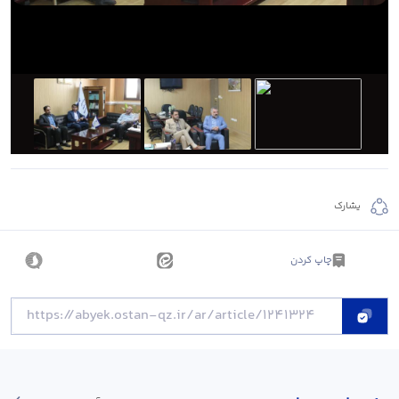
يشارك
چاپ کردن