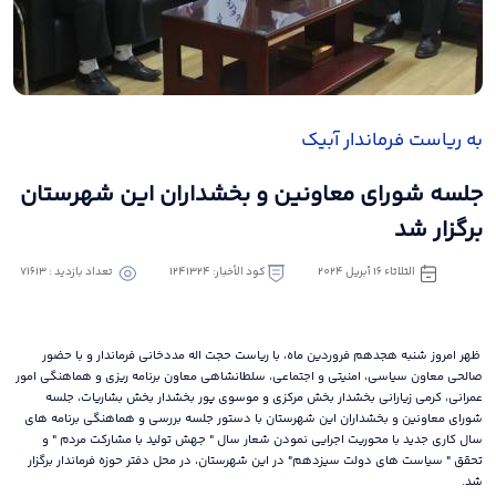
به ریاست فرماندار آبیک
جلسه شورای معاونین و بخشداران این شهرستان
برگزار شد
الثلاثاء ١٦ أبريل ٢٠٢٤
كود الأخبار: 1241324
تعداد بازدید : 71613
ظهر امروز شنبه هجدهم فروردین ماه، با ریاست حجت اله مددخانی فرماندار و با حضور
صالحی معاون سیاسی، امنیتی و اجتماعی، سلطانشاهی معاون برنامه ریزی و هماهنگی امور
عمرانی، کرمی زیارانی بخشدار بخش مرکزی و موسوی پور بخشدار بخش بشاریات، جلسه
شورای معاونین و بخشداران این شهرستان با دستور جلسه بررسی و هماهنگی برنامه های
سال کاری جدید با محوریت اجرایی نمودن شعار سال " جهش تولید با مشارکت مردم " و
تحقق " سیاست های دولت سیزدهم" در این شهرستان، در محل دفتر حوزه فرماندار برگزار
شد.