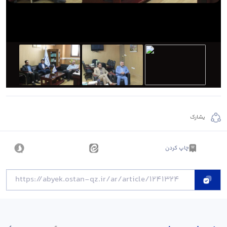
يشارك
چاپ کردن