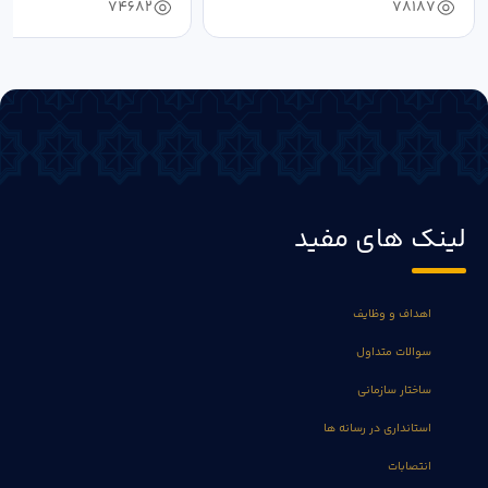
74682
78187
لینک های مفید
اهداف و وظایف
سوالات متداول
ساختار سازمانی
استانداری در رسانه ها
انتصابات