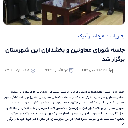
به ریاست فرماندار آبیک
جلسه شورای معاونین و بخشداران این شهرستان
برگزار شد
الثلاثاء ١٦ أبريل ٢٠٢٤
كود الأخبار: 1241324
تعداد بازدید : 71790
ظهر امروز شنبه هجدهم فروردین ماه، با ریاست حجت اله مددخانی فرماندار و با حضور
صالحی معاون سیاسی، امنیتی و اجتماعی، سلطانشاهی معاون برنامه ریزی و هماهنگی امور
عمرانی، کرمی زیارانی بخشدار بخش مرکزی و موسوی پور بخشدار بخش بشاریات، جلسه
شورای معاونین و بخشداران این شهرستان با دستور جلسه بررسی و هماهنگی برنامه های
سال کاری جدید با محوریت اجرایی نمودن شعار سال " جهش تولید با مشارکت مردم " و
تحقق " سیاست های دولت سیزدهم" در این شهرستان، در محل دفتر حوزه فرماندار برگزار
شد.