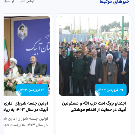
خبر‌های مرتبط
آرشیو اخبـــــــــــار
29 فروردین 1403
29 فروردین 1403
اجتماع بزرگ امت حزب الله و مسئولین
اولین جلسه شورای اداری ش
آبیک در حمایت از اقدام موشکی
آبیک در سال ۱۴۰۳ 
سپاه پاسداران...
اله مددخانی...
اولین جلسه شورای اداری شهر
در سال ۱۴۰۳ به ریاست حجت اله...