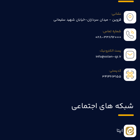
نشانی:
قزوین - میدان سرداران-خیابان شهید سلیمانی
شماره تماس:
028-33892000
پست الکترونیک:
info@ostan-qz.ir
کدپستی:
3414613155
شبکه های اجتماعی
ایتا