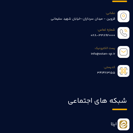
نشانی:
قزوین - میدان سرداران-خیابان شهید سلیمانی
شماره تماس:
028-33892000
پست الکترونیک:
info@ostan-qz.ir
کدپستی:
3414613155
شبکه های اجتماعی
ایتا