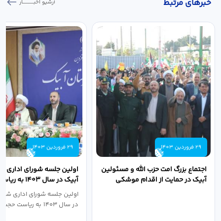
خبر‌های مرتبط
آرشیو اخبـــــــــــار
29 فروردین 1403
29 فروردین 1403
اجتماع بزرگ امت حزب الله و مسئولین
اولین جلسه شورای اداری ش
آبیک در حمایت از اقدام موشکی
آبیک در سال ۱۴۰۳ 
سپاه پاسداران...
اله مددخانی...
اولین جلسه شورای اداری شهر
در سال ۱۴۰۳ به ریاست حجت اله...