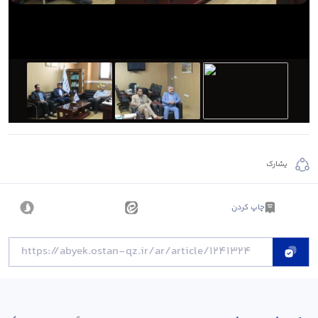
يشارك
چاپ کردن