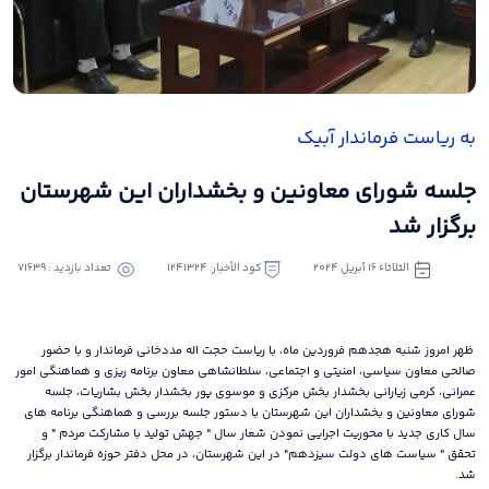
به ریاست فرماندار آبیک
جلسه شورای معاونین و بخشداران این شهرستان
برگزار شد
الثلاثاء ١٦ أبريل ٢٠٢٤
كود الأخبار: 1241324
تعداد بازدید : 71639
ظهر امروز شنبه هجدهم فروردین ماه، با ریاست حجت اله مددخانی فرماندار و با حضور
صالحی معاون سیاسی، امنیتی و اجتماعی، سلطانشاهی معاون برنامه ریزی و هماهنگی امور
عمرانی، کرمی زیارانی بخشدار بخش مرکزی و موسوی پور بخشدار بخش بشاریات، جلسه
شورای معاونین و بخشداران این شهرستان با دستور جلسه بررسی و هماهنگی برنامه های
سال کاری جدید با محوریت اجرایی نمودن شعار سال " جهش تولید با مشارکت مردم " و
تحقق " سیاست های دولت سیزدهم" در این شهرستان، در محل دفتر حوزه فرماندار برگزار
شد.