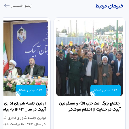
خبر‌های مرتبط
آرشیو اخبـــــــــــار
29 فروردین 1403
29 فروردین 1403
اجتماع بزرگ امت حزب الله و مسئولین
اولین جلسه شورای اداری ش
آبیک در حمایت از اقدام موشکی
آبیک در سال ۱۴۰۳ 
سپاه پاسداران...
اله مددخانی...
اولین جلسه شورای اداری شهر
در سال ۱۴۰۳ به ریاست حجت اله...