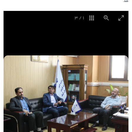
شد.
3
/
1