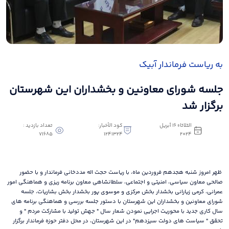
به ریاست فرماندار آبیک
جلسه شورای معاونین و بخشداران این شهرستان
برگزار شد
الثلاثاء ١٦ أبريل
كود الأخبار:
تعداد بازدید :
71685
1241324
٢٠٢٤
ظهر امروز شنبه هجدهم فروردین ماه، با ریاست حجت اله مددخانی فرماندار و با حضور
صالحی معاون سیاسی، امنیتی و اجتماعی، سلطانشاهی معاون برنامه ریزی و هماهنگی امور
عمرانی، کرمی زیارانی بخشدار بخش مرکزی و موسوی پور بخشدار بخش بشاریات، جلسه
شورای معاونین و بخشداران این شهرستان با دستور جلسه بررسی و هماهنگی برنامه های
سال کاری جدید با محوریت اجرایی نمودن شعار سال " جهش تولید با مشارکت مردم " و
تحقق " سیاست های دولت سیزدهم" در این شهرستان، در محل دفتر حوزه فرماندار برگزار