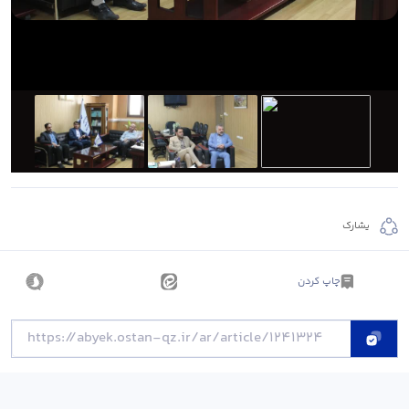
يشارك
چاپ کردن