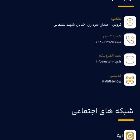
نشانی:
قزوین - میدان سرداران-خیابان شهید سلیمانی
شماره تماس:
028-33892000
پست الکترونیک:
info@ostan-qz.ir
کدپستی:
3414613155
شبکه های اجتماعی
ایتا