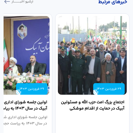
خبر‌های مرتبط
آرشیو اخبـــــــــــار
29 فروردین 1403
29 فروردین 1403
اجتماع بزرگ امت حزب الله و مسئولین
اولین جلسه شورای اداری ش
آبیک در حمایت از اقدام موشکی
آبیک در سال ۱۴۰۳ 
سپاه پاسداران...
اله مددخانی...
اولین جلسه شورای اداری شهر
در سال ۱۴۰۳ به ریاست حجت اله...