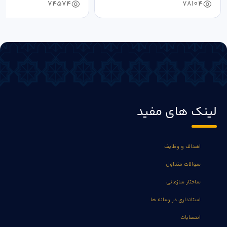
74574
78104
لینک های مفید
اهداف و وظایف
سوالات متداول
ساختار سازمانی
استانداری در رسانه ها
انتصابات