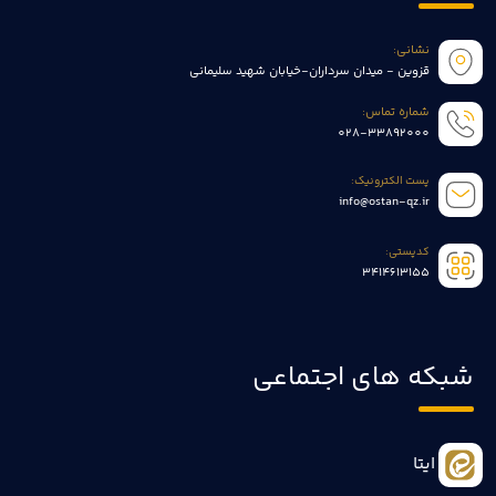
نشانی:
قزوین - میدان سرداران-خیابان شهید سلیمانی
شماره تماس:
028-33892000
پست الکترونیک:
info@ostan-qz.ir
کدپستی:
3414613155
شبکه های اجتماعی
ایتا