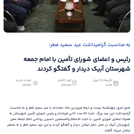
به مناسبت گرامیداشت عید سعید فطر؛
رئیس و اعضای شورای تأمین با امام جمعه
شهرستان آبیک دیدار و گفتگو کردند
الأربعاء ١٧ أبريل
كود الأخبار:
تعداد بازدید :
74647
1241798
٢٠٢٤
صبح امروز چهارشنبه بیست و دوم فروردین ماه، مصادف با عید سعید فطر و به مناسبت
گرامیداشت این عید بزرگ، حجت اله مدد خانی فرماندار و رئیس شورای تأمین شهرستان به
همراه اعضای شورای تامین، با حجت الاسلام والمسلمین حسینی روحانی امام جمعه معزز
شهرستان آبیک در محل دفتر ایشان دیدار و گفتگو کردند و این عید سعید فطر را به محضر
ایشان تبریک گفتند.