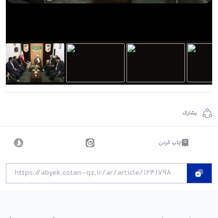
يشارك
چاپ کردن