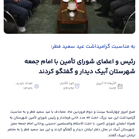
به مناسبت گرامیداشت عید سعید فطر؛
رئیس و اعضای شورای تأمین با امام جمعه
شهرستان آبیک دیدار و گفتگو کردند
الأربعاء ١٧ أبريل
كود الأخبار:
تعداد بازدید :
74728
1241798
٢٠٢٤
صبح امروز چهارشنبه بیست و دوم فروردین ماه، مصادف با عید سعید فطر و به مناسبت
گرامیداشت این عید بزرگ، حجت اله مدد خانی فرماندار و رئیس شورای تأمین شهرستان به
همراه اعضای شورای تامین، با حجت الاسلام والمسلمین حسینی روحانی امام جمعه معزز
شهرستان آبیک در محل دفتر ایشان دیدار و گفتگو کردند و این عید سعید فطر را به محضر
ایشان تبریک گفتند.