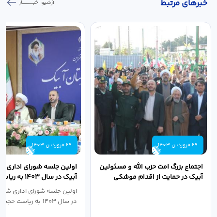
خبر‌های مرتبط
آرشیو اخبـــــــــــار
29 فروردین 1403
29 فروردین 1403
اجتماع بزرگ امت حزب الله و مسئولین
اولین جلسه شورای اداری ش
آبیک در حمایت از اقدام موشکی
آبیک در سال ۱۴۰۳ 
سپاه پاسداران...
اله مددخانی...
اولین جلسه شورای اداری شهر
در سال ۱۴۰۳ به ریاست حجت اله...