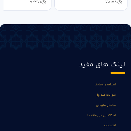
74671
78178
لینک های مفید
اهداف و وظایف
سوالات متداول
ساختار سازمانی
استانداری در رسانه ها
انتصابات