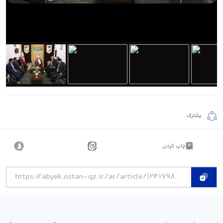
يشارك
چاپ کردن