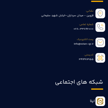
نشانی:
قزوین - میدان سرداران-خیابان شهید سلیمانی
شماره تماس:
028-33892000
پست الکترونیک:
info@ostan-qz.ir
کدپستی:
3414613155
شبکه های اجتماعی
ایتا