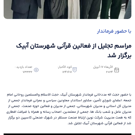
با حضور فرماندار
مراسم تجلیل از فعالین قرآنی شهرستان آبیک
برگزار شد
الأربعاء ١٧ أبريل
كود الأخبار:
تعداد بازدید :
73332
1241671
٢٠٢٤
با حضور حجت اله مددخانی فرماندار شهرستان آبیک، حجت الاسلام والمسلمین روحانی امام
جمعه، اعضای شورای تأمین، مشاور استاندار، معاونین سیاسی و عمرانی فرماندار، جمعی از
مدیران کل استانی و مدیران شهرستانی، جمعی از مدیران و فعالین حوزه صنعت، جمعی از
مدیران عامل و شعب بانک ها، جمعی از معتمدین، اصحاب رسانه و همراه با ضیافت افطاری
که به همت مدیریت شرکت نوین ارتباط صنعت مستقر در شهرک صنعتی کاسپین دو برگزار
شد از فعالین قرآنی شهرستان آبیک تجلیل شد.