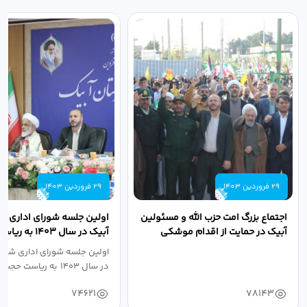
29 فروردین 1403
29 فروردین 1403
اجتماع بزرگ امت حزب الله و مسئولین
اولین جلسه شورای اداری ش
آبیک در حمایت از اقدام موشکی
آبیک در سال ۱۴۰۳ 
سپاه پاسداران...
اله مددخانی...
اولین جلسه شورای اداری شهر
در سال ۱۴۰۳ به ریاست حجت اله...
74621
78143