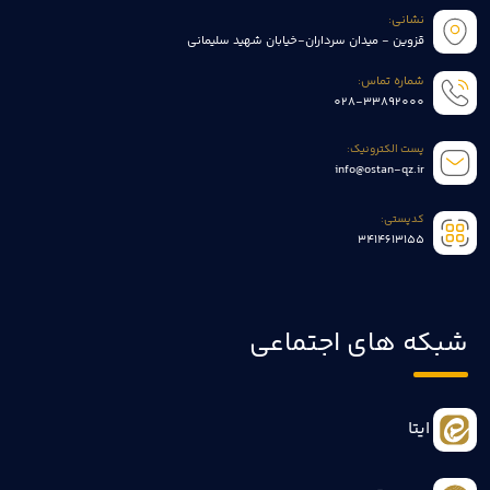
نشانی:
قزوین - میدان سرداران-خیابان شهید سلیمانی
شماره تماس:
028-33892000
پست الکترونیک:
info@ostan-qz.ir
کدپستی:
3414613155
شبکه های اجتماعی
ایتا