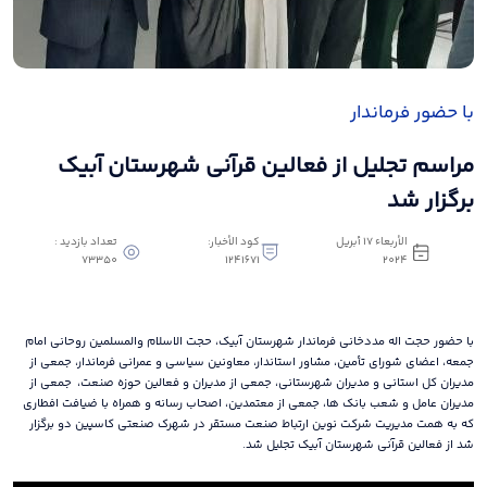
با حضور فرماندار
مراسم تجلیل از فعالین قرآنی شهرستان آبیک
برگزار شد
الأربعاء ١٧ أبريل
كود الأخبار:
تعداد بازدید :
73350
1241671
٢٠٢٤
با حضور حجت اله مددخانی فرماندار شهرستان آبیک، حجت الاسلام والمسلمین روحانی امام
جمعه، اعضای شورای تأمین، مشاور استاندار، معاونین سیاسی و عمرانی فرماندار، جمعی از
مدیران کل استانی و مدیران شهرستانی، جمعی از مدیران و فعالین حوزه صنعت، جمعی از
مدیران عامل و شعب بانک ها، جمعی از معتمدین، اصحاب رسانه و همراه با ضیافت افطاری
که به همت مدیریت شرکت نوین ارتباط صنعت مستقر در شهرک صنعتی کاسپین دو برگزار
شد از فعالین قرآنی شهرستان آبیک تجلیل شد.