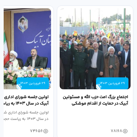
29 فروردین 1403
29 فروردین 1403
اجتماع بزرگ امت حزب الله و مسئولین
اولین جلسه شورای اداری ش
آبیک در حمایت از اقدام موشکی
آبیک در سال ۱۴۰۳ 
سپاه پاسداران...
اله مددخانی...
اولین جلسه شورای اداری شهر
در سال ۱۴۰۳ به ریاست حجت اله...
74656
78168