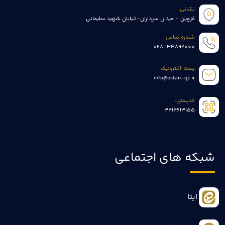
نشانی:
قزوین - میدان سرداران-خیابان شهید سلیمانی
شماره تماس:
028-33892000
پست الکترونیک:
info@ostan-qz.ir
کدپستی:
3414613155
شبکه های اجتماعی
ایتا