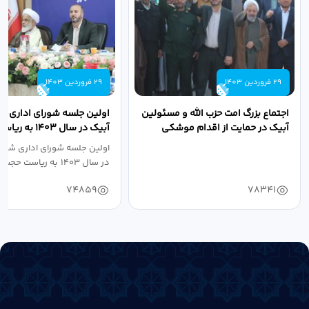
29 فروردین 1403
29 فروردین 1403
اجتماع بزرگ امت حزب الله و مسئولین
اولین جلسه شورای اداری ش
آبیک در حمایت از اقدام موشکی
آبیک در سال ۱۴۰۳ 
سپاه پاسداران...
اله مددخانی...
اولین جلسه شورای اداری شهر
در سال ۱۴۰۳ به ریاست حجت اله...
74859
78341