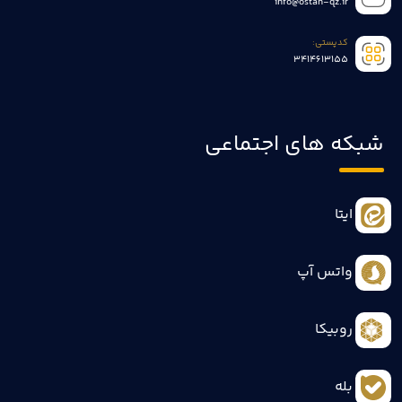
info@ostan-qz.ir
کدپستی:
3414613155
شبکه های اجتماعی
ایتا
واتس آپ
روبیکا
بله