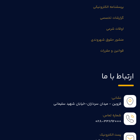
پرسشنامه الکترونیکی
گزارشات تخصصی
اوقات شرعی
منشور حقوق شهروندی
قوانین و مقررات
ارتباط با ما
نشانی:
قزوین - میدان سرداران-خیابان شهید سلیمانی
شماره تماس:
028-33892000
پست الکترونیک: