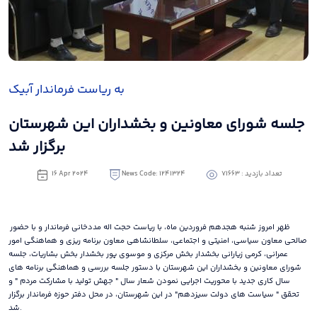
به ریاست فرماندار آبیک
جلسه شورای معاونین و بخشداران این شهرستان
برگزار شد
تعداد بازدید : 71663
News Code: 1241324
16 Apr 2024
ظهر امروز شنبه هجدهم فروردین ماه، با ریاست حجت اله مددخانی فرماندار و با حضور
صالحی معاون سیاسی، امنیتی و اجتماعی، سلطانشاهی معاون برنامه ریزی و هماهنگی امور
عمرانی، کرمی زیارانی بخشدار بخش مرکزی و موسوی پور بخشدار بخش بشاریات، جلسه
شورای معاونین و بخشداران این شهرستان با دستور جلسه بررسی و هماهنگی برنامه های
سال کاری جدید با محوریت اجرایی نمودن شعار سال " جهش تولید با مشارکت مردم " و
تحقق " سیاست های دولت سیزدهم" در این شهرستان، در محل دفتر حوزه فرماندار برگزار
شد.