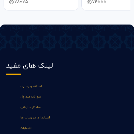
78075
74555
لینک های مفید
اهداف و وظایف
سوالات متداول
ساختار سازمانی
استانداری در رسانه ها
انتصابات