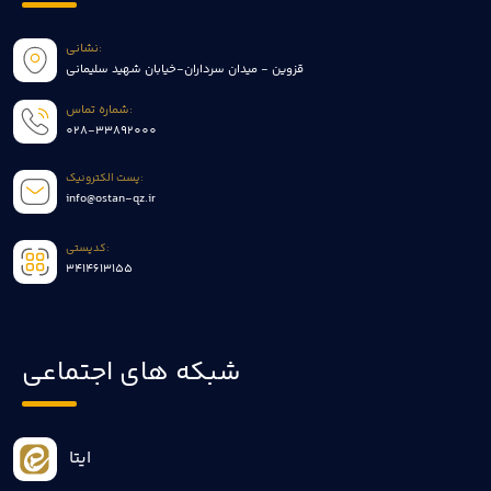
نشانی:
قزوین - میدان سرداران-خیابان شهید سلیمانی
شماره تماس:
028-33892000
پست الکترونیک:
info@ostan-qz.ir
کدپستی:
3414613155
شبکه های اجتماعی
ایتا