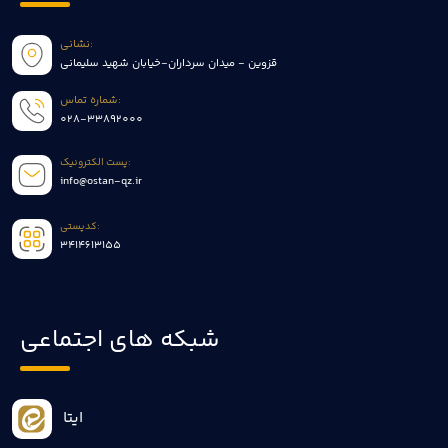
نشانی:
قزوین - میدان سرداران-خیابان شهید سلیمانی
شماره تماس:
028-33892000
پست الکترونیک:
info@ostan-qz.ir
کدپستی:
3414613155
شبکه های اجتماعی
ایتا