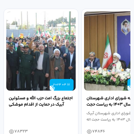
2024 04 17
2
لسه شورای اداری شهرستان
اجتماع بزرگ امت حزب الله و مسئولین
آبیک در سال ۱۴۰۳ به ریاست حجت
آبیک در حمایت از اقدام موشکی
اله مددخانی...
سپاه پاسداران...
 شورای اداری شهرستان آبیک
78323
74846