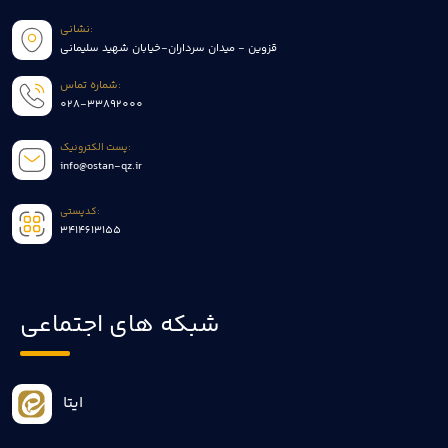
نشانی:
قزوین - میدان سرداران-خیابان شهید سلیمانی
شماره تماس:
028-33892000
پست الکترونیک:
info@ostan-qz.ir
کدپستی:
3414613155
شبکه های اجتماعی
ایتا