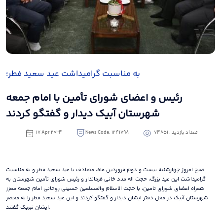
به مناسبت گرامیداشت عید سعید فطر؛
رئیس و اعضای شورای تأمین با امام جمعه
شهرستان آبیک دیدار و گفتگو کردند
تعداد بازدید : 74851
News Code: 1241798
17 Apr 2024
صبح امروز چهارشنبه بیست و دوم فروردین ماه، مصادف با عید سعید فطر و به مناسبت
گرامیداشت این عید بزرگ، حجت اله مدد خانی فرماندار و رئیس شورای تأمین شهرستان به
همراه اعضای شورای تامین، با حجت الاسلام والمسلمین حسینی روحانی امام جمعه معزز
شهرستان آبیک در محل دفتر ایشان دیدار و گفتگو کردند و این عید سعید فطر را به محضر
ایشان تبریک گفتند.