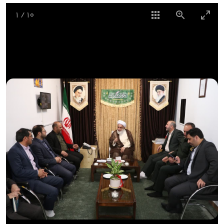
1
/
10