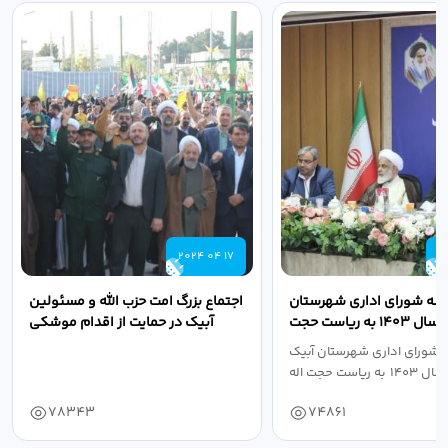
2024 04 17
2
لسه شورای اداری شهرستان
اجتماع بزرگ امت حزب الله و مسئولین
آبیک در سال ۱۴۰۳ به ریاست حجت
آبیک در حمایت از اقدام موشکی
اله مددخانی...
سپاه پاسداران...
 شورای اداری شهرستان آبیک
78343
74861