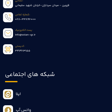
نشانی:
قزوین - میدان سرداران-خیابان شهید سلیمانی
شماره تماس:
028-33892000
پست الکترونیک:
info@ostan-qz.ir
کدپستی:
3414613155
شبکه های اجتماعی
ایتا
واتس آپ