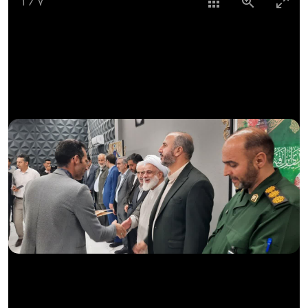
1
/
7