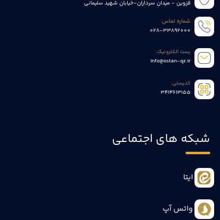
قزوین - میدان سرداران-خیابان شهید سلیمانی
شماره تماس:
028-33892000
پست الکترونیک:
info@ostan-qz.ir
کدپستی:
3414613155
شبکه های اجتماعی
ایتا
واتس آپ