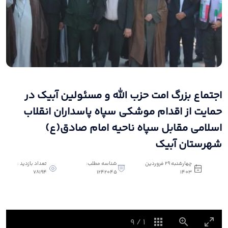
اجتماع بزرگ امت حزب الله و مسئولین آبیک در
حمایت از اقدام موشکی سپاه پاسداران انقلاب
اسلامی مقابل سپاه ناحیه امام صادق(ع)
شهرستان آبیک
چهارشنبه 29 فروردین
شناسه مطلب:
تعداد بازدید :
78194
1242045
1403
9
/
1