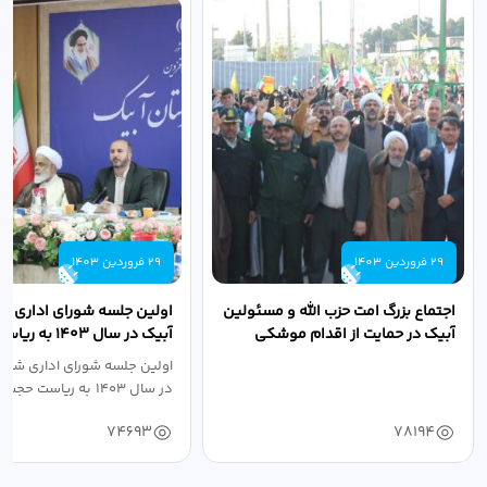
29 فروردین 1403
29 فروردین 1403
اجتماع بزرگ امت حزب الله و مسئولین
اولین جلسه شورای اداری ش
آبیک در حمایت از اقدام موشکی
آبیک در سال ۱۴۰۳ 
سپاه پاسداران...
اله مددخانی...
اولین جلسه شورای اداری شهر
در سال ۱۴۰۳ به ریاست حجت اله...
74693
78194