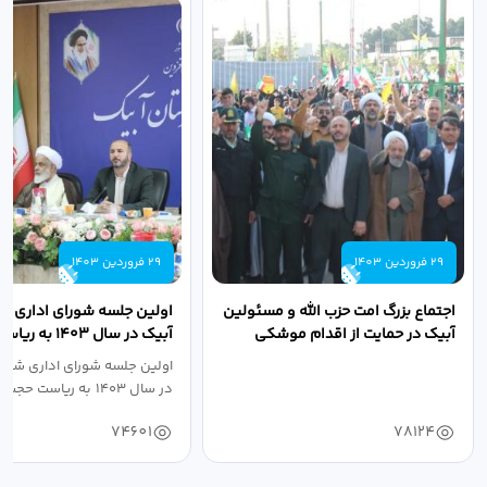
29 فروردین 1403
29 فروردین 1403
اجتماع بزرگ امت حزب الله و مسئولین
اولین جلسه شورای اداری ش
آبیک در حمایت از اقدام موشکی
آبیک در سال ۱۴۰۳ 
سپاه پاسداران...
اله مددخانی...
اولین جلسه شورای اداری شهر
در سال ۱۴۰۳ به ریاست حجت اله...
74601
78124