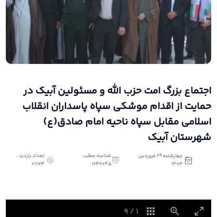
اجتماع بزرگ امت حزب الله و مسئولین آبیک در
حمایت از اقدام موشکی سپاه پاسداران انقلاب
اسلامی مقابل سپاه ناحیه امام صادق(ع)
شهرستان آبیک
چهارشنبه 29 فروردین
شناسه مطلب:
تعداد بازدید :
78124
1242045
1403
9
/
1