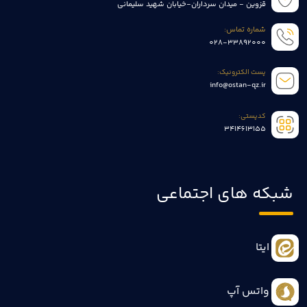
قزوین - میدان سرداران-خیابان شهید سلیمانی
شماره تماس:
028-33892000
پست الکترونیک:
info@ostan-qz.ir
کدپستی:
3414613155
شبکه های اجتماعی
ایتا
واتس آپ