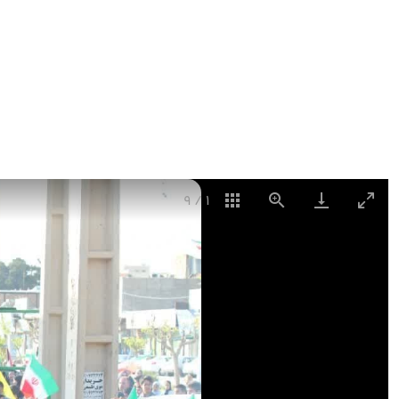
9
/
1