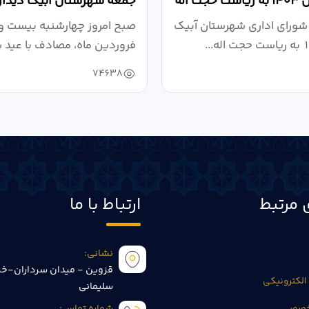
آبیک در سال ۱۴۰۳ به ریاست حجت اله
جمعه شهرستان آبیک دیدار
کردند
شورای اداری شهرستان آبیک
صبح امروز چهارشنبه بیست و
فروردین ماه، مصادف با عید 
به مناسبت...
74638
 مرتبط
ارتباط با ما
نشانی:
قزوین - میدان سرداران-خی
الکترونیکی
سلیمانی
تخصصی
شماره تماس: