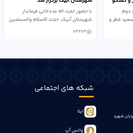
 و گفتگو
شهرستان آبیک برگزار شد
 دوم
با حضور حجت اله مددخانی فرماندار
سعید فطر و
شهرستان آبیک، حجت الاسلام والمسلمین
روحانی...
73273
شبکه های اجتماعی
ایتا
ابان شهید
واتس آپ