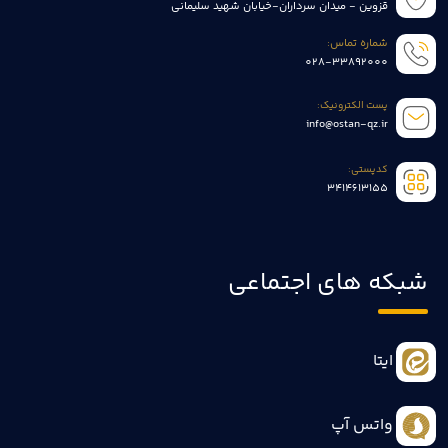
قزوین - میدان سرداران-خیابان شهید سلیمانی
شماره تماس:
028-33892000
پست الکترونیک:
info@ostan-qz.ir
کدپستی:
3414613155
شبکه های اجتماعی
ایتا
واتس آپ