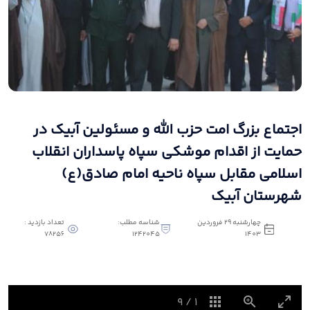
اجتماع بزرگ امت حزب الله و مسئولین آبیک در
حمایت از اقدام موشکی سپاه پاسداران انقلاب
اسلامی مقابل سپاه ناحیه امام صادق(ع)
شهرستان آبیک
چهارشنبه 29 فروردین
شناسه مطلب:
تعداد بازدید :
78256
1242045
1403
9
/
1