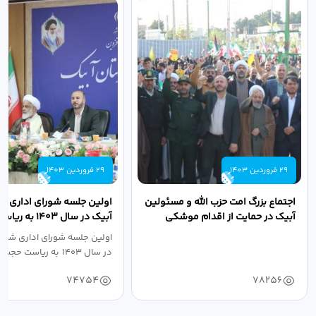
29 فروردین 1403
29 فروردین 1403
اجتماع بزرگ امت حزب الله و مسئولین
اولین جلسه شورای اداری ش
آبیک در حمایت از اقدام موشکی
آبیک در سال ۱۴۰۳ 
سپاه پاسداران...
اله مددخانی...
اولین جلسه شورای اداری شهر
در سال ۱۴۰۳ به ریاست حجت اله...
74754
78256