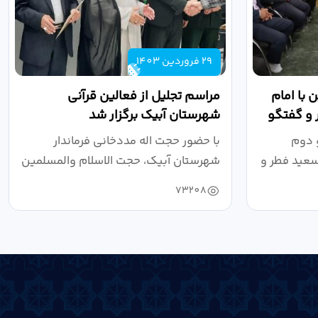
29 فروردین 1403
 با امام
مراسم تجلیل از فعالین قرآنی
 و گفتگو
شهرستان آبیک برگزار شد
 دوم
با حضور حجت اله مددخانی فرماندار
سعید فطر و
شهرستان آبیک، حجت الاسلام والمسلمین
روحانی...
73208