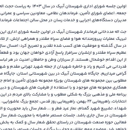
اولین جلسه شورای اداری شهرستان آبیک
جمعه، اعضای شورای تأمین، فرماندهان نظامی، معاونین سیاسی و عمرانی فر
مدیران دستگاه‌های اجرایی و خدمات رسان در محل سالن اجتماعات فرماندا
تبریک عملیات پیروزمندانه هوا و فضای سپاه مقتدر و همراهی ارتش، از ت
در سال گذشته و موفقیت های کسب شده تقدیر و تصریح کرد: امسال سال پ
عظیم سپاه مقتدر و ارتشیان سرافراز پاسخ آزادی خواهان جهان بود و قطعاً د
از این اقدام خوشحال هستند. از سربازان وطن و حافظان امنیت در هر لب
قدردانی می کنیم و یاد و خاطره شهیدان از جمله شهید تهرانی مقدم و شه
گرامی میداریم. جایگاه شهرستان آبیک در بین شهرستانی استان، جایگاه م
مطلوبی بین مجموعه های شهرستان بویژه مجموعه شورای تأمین و امام جم
همکاری مجموعه های موجود و با استفاده از ظرفیت های شهرستان و دبیر
برنامه ملی و مذهبی بزرگ به شکلی مطلوب و با مشارکت بالای مردم در این
انتخابات، راهپیمایی ۲۲ بهمن، راهپیمایی روز قدس، تجمع بزرگ عاش
شهداء، تشییع شهید گمنام، نماز عید فطر و ... شعار سال باید محوریت و ال
شهرستان در سال جاری باشد. جلسات مستمر ماهیانه با محوریت شعار سال و
فعالین حوزه صنعت شهرستان در راستای تحقق شعار سال و کمک به بخش تو
خواهد شد. موضوع مهم عفاف و حجاب با برگزاری جلسات مستمر با محوریت