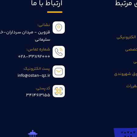
 مرتبط
ارتباط با ما
نشانی:
قزوین - میدان سرداران-خی
الکترونیکی
سلیمانی
تخصصی
شماره تماس:
028-33892000
ی
پست الکترونیک:
وق شهروندی
info@ostan-qz.ir
قررات
کدپستی:
3414613155