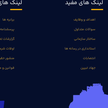
لینک های مفید
لینک های
اهداف و وظایف
بیانیه ها
سوالات متداول
پرسشنامه 
ساختار سازمانی
گزارشات 
استانداری در رسانه ها
اوقات شرع
انتصابات
منشور حق
جهاد تبیین
قوانین و م