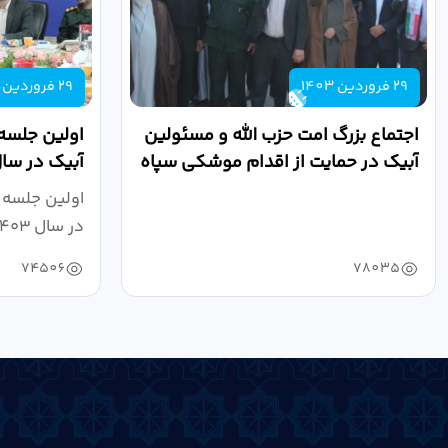
29 فروردین 1403
29 فروردین 1403
اجتماع بزرگ امت حزب الله و مسئولین
اولین جلسه
آبیک در حمایت از اقدام موشکی سپاه
پاسداران...
مددخانی...
اولین جلسه 
در سال ۱۴۰۳ به ریاست حجت اله...
74506
78035