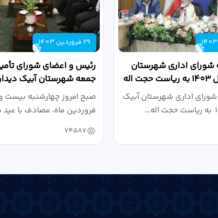
29 فروردین 1403
 شورای اداری شهرستان
رئیس و اعضای شورای تأمین
آبیک در سال ۱۴۰۳ به ریاست حجت اله
جمعه شهرستان آبیک دیدار
کردند
شورای اداری شهرستان آبیک
صبح امروز چهارشنبه بیست و
فروردین ماه، مصادف با عید 
به مناسبت...
74587