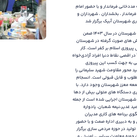
 در سال ۱۴۰۳ به ریاست حجت اله مددخانی فرماندار و با حضور امام
ماندار ، بخشداران ، شهرداران و
ری شهرستان آبیک برگزار شد
جت اله مددخانی فرماندار شهرستان آبیک در اولین جلسه شورای اداری این شهرستان در سال ۱۴۰۳ ضمن
لاش های صورت گرفته در شهرستان
یروزی اسلام بر کفر است، کار
ر اقصی نقاط دنیا افراد آزادی‌خواه
اسی به جهت کسب این پیروزی
ید محور مقاومت شهید سلیمانی را
طلوب و قابل قبولی است. انسجام
عه معزز شهرستان وجود دارد. با
ی دستگاه های متولی بیش از دها
 شهرستان اجرایی شده است از جمله
ورایی، عید غدیر،نیمه شعبان، یادواره
گوی برنامه های کاری مدیران
 به دبیری اداره صمت و با حضور
لید در حوزه مردمی سازی برگزار
 حوزه معاونت سیاسی، امنیتی و