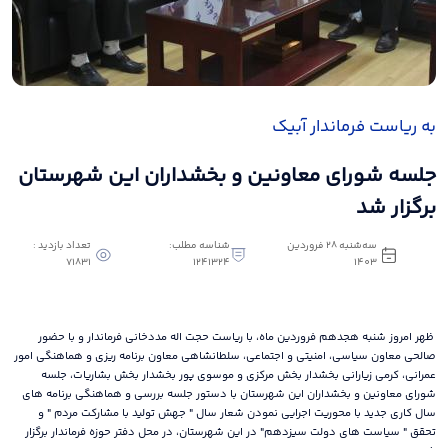
به ریاست فرماندار آبیک
جلسه شورای معاونین و بخشداران این شهرستان
برگزار شد
سه‌شنبه 28 فروردین
شناسه مطلب:
تعداد بازدید :
71831
1241324
1403
ظهر امروز شنبه هجدهم فروردین ماه، با ریاست حجت اله مددخانی فرماندار و با حضور
صالحی معاون سیاسی، امنیتی و اجتماعی، سلطانشاهی معاون برنامه ریزی و هماهنگی امور
عمرانی، کرمی زیارانی بخشدار بخش مرکزی و موسوی پور بخشدار بخش بشاریات، جلسه
شورای معاونین و بخشداران این شهرستان با دستور جلسه بررسی و هماهنگی برنامه های
سال کاری جدید با محوریت اجرایی نمودن شعار سال " جهش تولید با مشارکت مردم " و
تحقق " سیاست های دولت سیزدهم" در این شهرستان، در محل دفتر حوزه فرماندار برگزار