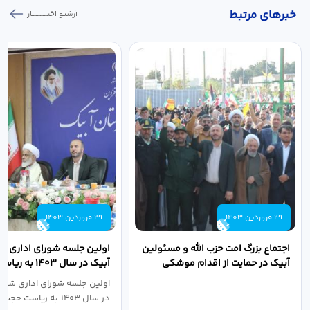
خبر‌های مرتبط
آرشیو اخبـــــــــــار
29 فروردین 1403
29 فروردین 1403
اجتماع بزرگ امت حزب الله و مسئولین
اولین جلسه شورای اداری ش
آبیک در حمایت از اقدام موشکی
آبیک در سال ۱۴۰۳ 
سپاه پاسداران...
اله مددخانی...
اولین جلسه شورای اداری شهر
در سال ۱۴۰۳ به ریاست حجت اله...