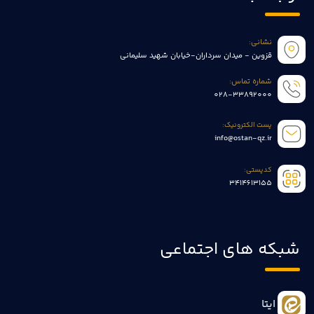
نشانی:
قزوین - میدان سرداران-خیابان شهید سلیمانی
شماره تماس:
028-33892000
پست الکترونیک:
info@ostan-qz.ir
کدپستی:
3414613155
شبکه های اجتماعی
ایتا