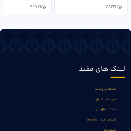
74721
78226
لینک های مفید
اهداف و وظایف
سوالات متداول
ساختار سازمانی
استانداری در رسانه ها
انتصابات