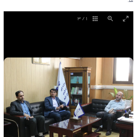
شد.
3
/
1