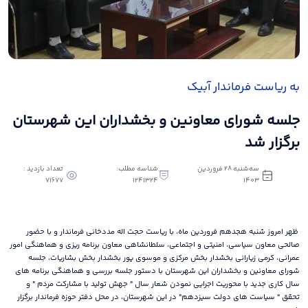
به ریاست فرماندار آبیک
جلسه شورای معاونین و بخشداران این شهرستان
برگزار شد
سه‌شنبه 28 فروردین
شناسه مطلب:
تعداد بازدید :
71677
1241324
1403
ظهر امروز شنبه هجدهم فروردین ماه، با ریاست حجت اله مددخانی فرماندار و با حضور
صالحی معاون سیاسی، امنیتی و اجتماعی، سلطانشاهی معاون برنامه ریزی و هماهنگی امور
عمرانی، کرمی زیارانی بخشدار بخش مرکزی و موسوی پور بخشدار بخش بشاریات، جلسه
شورای معاونین و بخشداران این شهرستان با دستور جلسه بررسی و هماهنگی برنامه های
سال کاری جدید با محوریت اجرایی نمودن شعار سال " جهش تولید با مشارکت مردم " و
تحقق " سیاست های دولت سیزدهم" در این شهرستان، در محل دفتر حوزه فرماندار برگزار