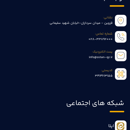
نشانی:
قزوین - میدان سرداران-خیابان شهید سلیمانی
شماره تماس:
028-33892000
پست الکترونیک:
info@ostan-qz.ir
کدپستی:
3414613155
شبکه های اجتماعی
ایتا