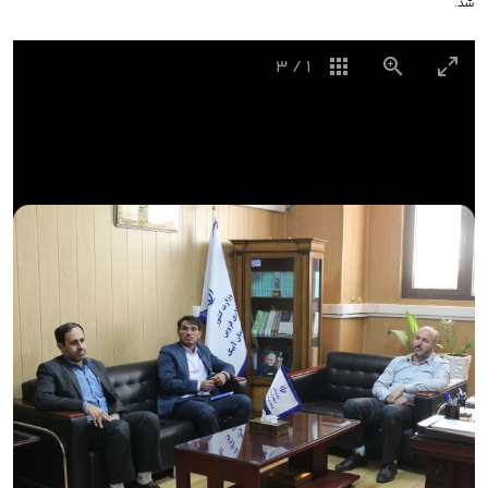
شد.
3
/
1