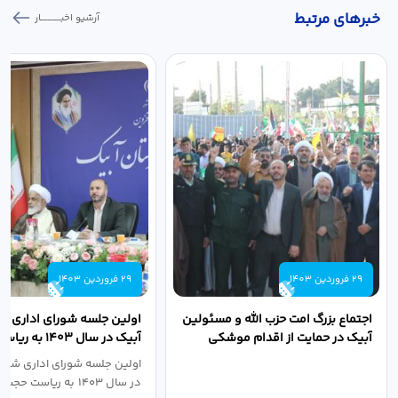
خبر‌های مرتبط
آرشیو اخبـــــــــــار
29 فروردین 1403
29 فروردین 1403
اجتماع بزرگ امت حزب الله و مسئولین
اولین جلسه شورای اداری ش
آبیک در حمایت از اقدام موشکی
آبیک در سال ۱۴۰۳ 
سپاه پاسداران...
اله مددخانی...
اولین جلسه شورای اداری شهر
در سال ۱۴۰۳ به ریاست حجت اله...