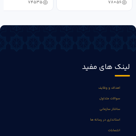
74535
78056
لینک های مفید
اهداف و وظایف
سوالات متداول
ساختار سازمانی
استانداری در رسانه ها
انتصابات