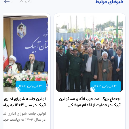
خبر‌های مرتبط
آرشیو اخبـــــــــــار
29 فروردین 1403
29 فروردین 1403
اجتماع بزرگ امت حزب الله و مسئولین
اولین جلسه شورای اداری ش
آبیک در حمایت از اقدام موشکی
آبیک در سال ۱۴۰۳ 
سپاه پاسداران...
اله مددخانی...
اولین جلسه شورای اداری شهر
در سال ۱۴۰۳ به ریاست حجت اله...