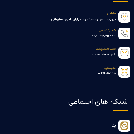
نشانی:
قزوین - میدان سرداران-خیابان شهید سلیمانی
شماره تماس:
028-33892000
پست الکترونیک:
info@ostan-qz.ir
کدپستی:
3414613155
شبکه های اجتماعی
ایتا