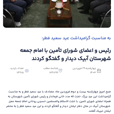
به مناسبت گرامیداشت عید سعید فطر؛
رئیس و اعضای شورای تأمین با امام جمعه
شهرستان آبیک دیدار و گفتگو کردند
چهارشنبه 29 فروردین
شناسه مطلب:
تعداد بازدید :
74615
1241798
1403
صبح امروز چهارشنبه بیست و دوم فروردین ماه، مصادف با عید سعید فطر و به مناسبت
گرامیداشت این عید بزرگ، حجت اله مدد خانی فرماندار و رئیس شورای تأمین شهرستان به
همراه اعضای شورای تامین، با حجت الاسلام والمسلمین حسینی روحانی امام جمعه معزز
شهرستان آبیک در محل دفتر ایشان دیدار و گفتگو کردند و این عید سعید فطر را به محضر
ایشان تبریک گفتند.