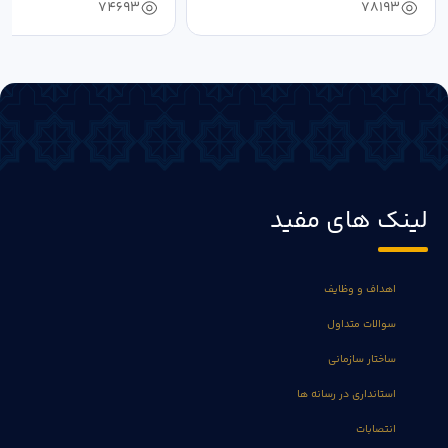
74693
78193
لینک های مفید
اهداف و وظایف
سوالات متداول
ساختار سازمانی
استانداری در رسانه ها
انتصابات