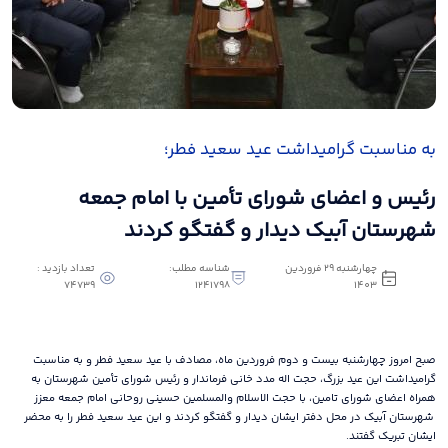
به مناسبت گرامیداشت عید سعید فطر؛
رئیس و اعضای شورای تأمین با امام جمعه
شهرستان آبیک دیدار و گفتگو کردند
چهارشنبه 29 فروردین
شناسه مطلب:
تعداد بازدید :
74739
1241798
1403
صبح امروز چهارشنبه بیست و دوم فروردین ماه، مصادف با عید سعید فطر و به مناسبت
گرامیداشت این عید بزرگ، حجت اله مدد خانی فرماندار و رئیس شورای تأمین شهرستان به
همراه اعضای شورای تامین، با حجت الاسلام والمسلمین حسینی روحانی امام جمعه معزز
شهرستان آبیک در محل دفتر ایشان دیدار و گفتگو کردند و این عید سعید فطر را به محضر
ایشان تبریک گفتند.