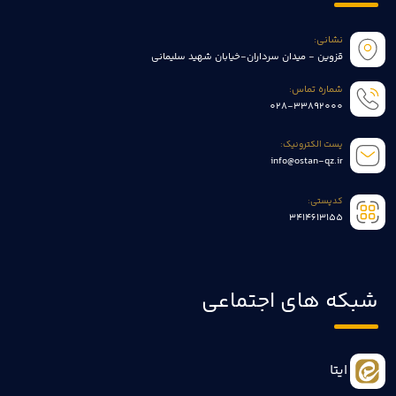
نشانی:
قزوین - میدان سرداران-خیابان شهید سلیمانی
شماره تماس:
028-33892000
پست الکترونیک:
info@ostan-qz.ir
کدپستی:
3414613155
شبکه های اجتماعی
ایتا