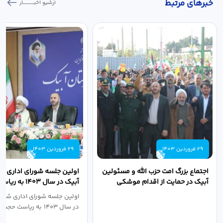
خبر‌های مرتبط
آرشیو اخبـــــــــــار
29 فروردین 1403
29 فروردین 1403
اجتماع بزرگ امت حزب الله و مسئولین
اولین جلسه شورای اداری ش
آبیک در حمایت از اقدام موشکی
آبیک در سال ۱۴۰۳ 
سپاه پاسداران...
اله مددخانی...
اولین جلسه شورای اداری شهر
در سال ۱۴۰۳ به ریاست حجت اله...