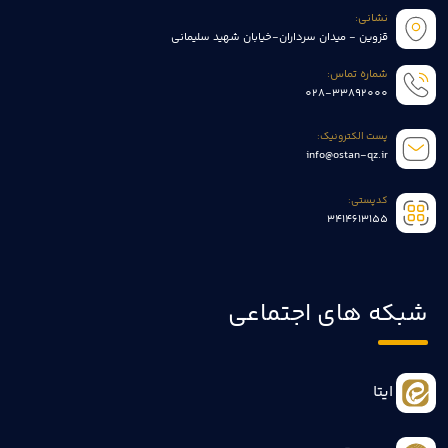
نشانی:
قزوین - میدان سرداران-خیابان شهید سلیمانی
شماره تماس:
028-33892000
پست الکترونیک:
info@ostan-qz.ir
کدپستی:
3414613155
شبکه های اجتماعی
ایتا