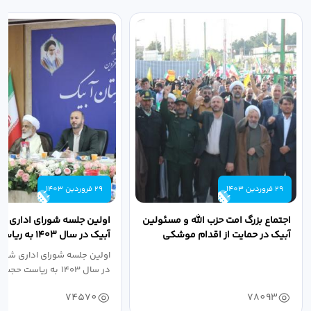
29 فروردین 1403
29 فروردین 1403
اجتماع بزرگ امت حزب الله و مسئولین
اولین جلسه شورای اداری ش
آبیک در حمایت از اقدام موشکی
آبیک در سال ۱۴۰۳ 
سپاه پاسداران...
اله مددخانی...
اولین جلسه شورای اداری شهر
در سال ۱۴۰۳ به ریاست حجت اله...
74570
78093