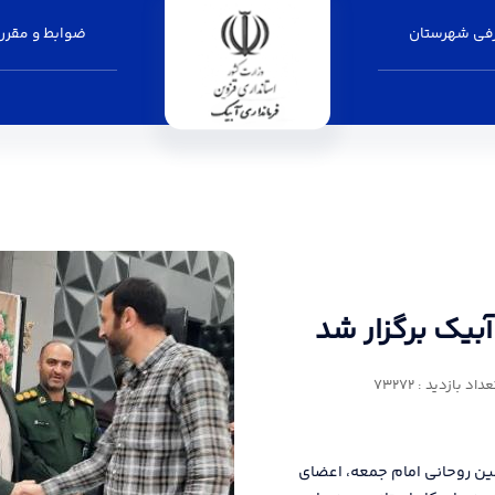
فی شهرستان
ضوابط و مقرر
ر شد - فرمانداری آبیک
بیک برگزار شد
داد بازدید : 73272
ین روحانی امام جمعه، اعضای