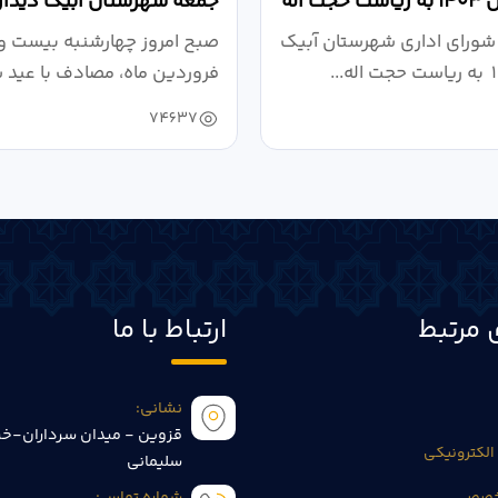
آبیک در سال ۱۴۰۳ به ریاست حجت اله
جمعه شهرستان آبیک دیدار
کردند
شورای اداری شهرستان آبیک
صبح امروز چهارشنبه بیست و
فروردین ماه، مصادف با عید 
به مناسبت...
74637
 مرتبط
ارتباط با ما
نشانی:
قزوین - میدان سرداران-خی
الکترونیکی
سلیمانی
تخصصی
شماره تماس: