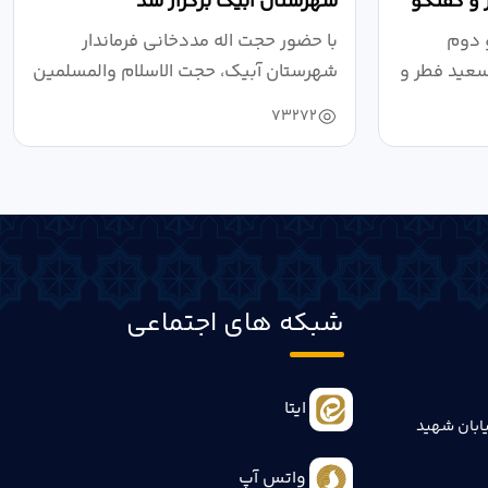
 و گفتگو
شهرستان آبیک برگزار شد
 دوم
با حضور حجت اله مددخانی فرماندار
سعید فطر و
شهرستان آبیک، حجت الاسلام والمسلمین
روحانی...
73272
شبکه های اجتماعی
ایتا
ابان شهید
واتس آپ