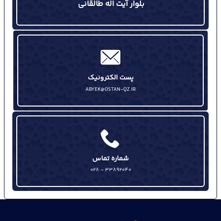
بلوار آیت اله طالقانی
پست الکترونیک
ABYEK@OSTAN-QZ.IR
شماره تماس
33892040 - 028