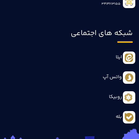
3414613155
شبکه های اجتماعی
ایتا
واتس آپ
روبیکا
بله