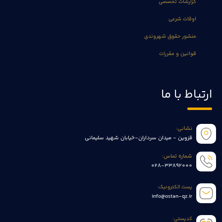
گزارشات تخصصی
اوقات شرعی
منشور حقوق شهروندی
قوانین و مقررات
ارتباط با ما
نشانی:
قزوین - میدان سرداران-خیابان شهید سلیمانی
شماره تماس:
028-33892000
پست الکترونیک:
info@ostan-qz.ir
کدپستی: