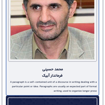
حجت اله مددخانی امنیت و
آرامش مردم خط قرمز مجموعه
مدیریت ارشد شهرستان است
ظهر امروز حجت اله مددخانی
سرپرست فرمانداری و رئیس
شورای تأمین شهرستان به...
2644
محمد حسینی
فرماندار آبیک
A paragraph is a self-contained unit of a discourse in writing dealing with a
particular point or idea. Paragraphs are usually an expected part of formal
writing, used to organize longer prose.