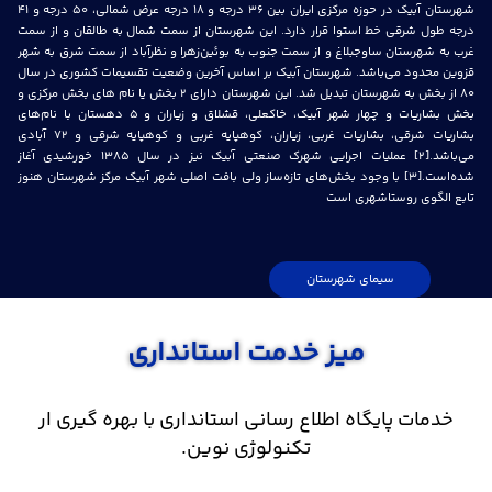
شهرستان آبیک در حوزه مركزی ایران بین ۳۶ درجه و ۱۸ درجه عرض شمالی، ۵۰ درجه و ۴۱
درجه طول شرقی خط استوا قرار دارد. این شهرستان از سمت شمال به طالقان و از سمت
غرب به شهرستان ساوجبلاغ و از سمت جنوب به بوئین‌زهرا و نظرآباد از سمت شرق به شهر
قزوين محدود می‌باشد. شهرستان آبیک بر اساس آخرین وضعیت تقسیمات كشوری در سال
۸۰ از بخش به شهرستان تبديل شد. این شهرستان دارای ۲ بخش یا نام های بخش مركزی و
بخش بشاریات و چهار شهر آبیک، خاكعلي، قشلاق و زیاران و ۵ دهستان با نام‌های
بشاريات شرقي، بشاريات غربي، زياران، كوهپايه غربي و كوهپايه شرقي و ۷۲ آبادي
می‌باشد.[۲] عملیات اجرایی شهرک صنعتی آبیک نیز در سال ۱۳۸۵ خورشیدی آغاز
شده‌است.[۳] با وجود بخش‌های تازه‌ساز ولی بافت اصلی شهر آبیک مرکز شهرستان هنوز
تابع الگوی روستاشهری است
سیمای شهرستان
میز خدمت استانداری
خدمات پایگاه اطلاع رسانی استانداری با بهره گیری ار
تکنولوژی نوین.