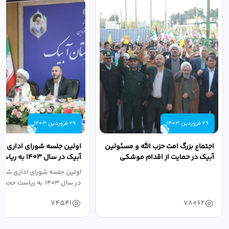
29 فروردین 1403
29 فروردین 1403
اجتماع بزرگ امت حزب الله و مسئولین
اولین جلسه شورای اداری ش
آبیک در حمایت از اقدام موشکی
آبیک در سال ۱۴۰۳ 
سپاه پاسداران...
اله مددخانی...
اولین جلسه شورای اداری شهر
در سال ۱۴۰۳ به ریاست حجت اله...
74541
78062