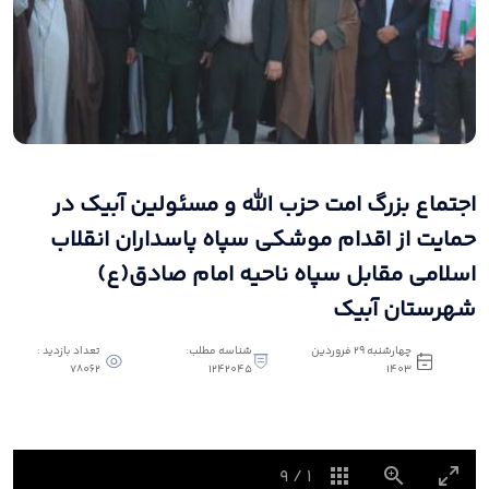
اجتماع بزرگ امت حزب الله و مسئولین آبیک در
حمایت از اقدام موشکی سپاه پاسداران انقلاب
اسلامی مقابل سپاه ناحیه امام صادق(ع)
شهرستان آبیک
چهارشنبه 29 فروردین
شناسه مطلب:
تعداد بازدید :
78062
1242045
1403
9
/
1