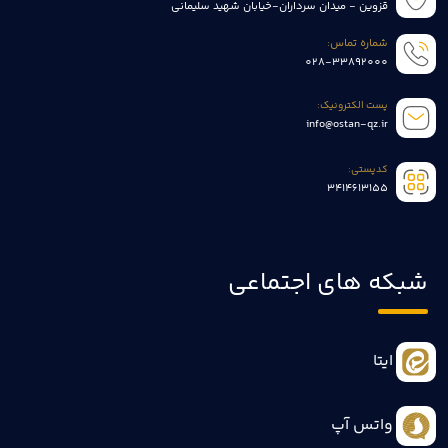
قزوین - میدان سرداران-خیابان شهید سلیمانی
شماره تماس:
028-33892000
پست الکترونیک:
info@ostan-qz.ir
کدپستی:
3414613155
شبکه های اجتماعی
ایتا
واتس آپ