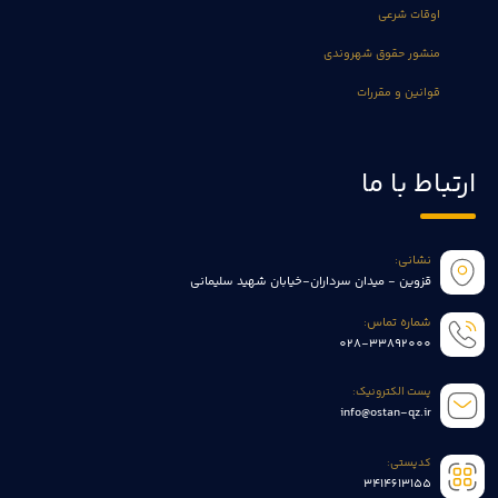
اوقات شرعی
منشور حقوق شهروندی
قوانین و مقررات
ارتباط با ما
نشانی:
قزوین - میدان سرداران-خیابان شهید سلیمانی
شماره تماس:
028-33892000
پست الکترونیک:
info@ostan-qz.ir
کدپستی:
3414613155