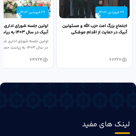
29 فروردین 1403
29 فروردین 1403
اجتماع بزرگ امت حزب الله و مسئولین
اولین جلسه شورای اداری ش
آبیک در حمایت از اقدام موشکی
آبیک در سال ۱۴۰۳ 
سپاه پاسداران...
اله مددخانی...
اولین جلسه شورای اداری شهر
در سال ۱۴۰۳ به ریاست حجت اله...
74724
78227
لینک های مفید