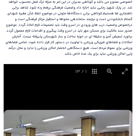
خصوصی ممنوع می باشد و کوتاهی مدیران در این امر به منزله ترک فعل محسوب خواهد
شد. در پارک شهید رجایی نباید اجازه داد وضعیت فرهنگی برهم زده شود شاهد برخی
ناهنجاری ها هستیم،کوتاهی برخی دستگاه‌ها متولی در موضوع حفظ شأن مقبره شهدای
گمنام نابخشودنی است و نیازمند ساماندهی محوطه و استقرار مراکز فرهنگی است و
درخصوص وضعیت درب های ورودی در اسرع وقت باید تصمیمات لازم اتخاذ گردد. موضوع
صدور سند مالکیت برای مسکن مهر باید در اسرع وقت پیگیری و اقدامات لازم معمول گردد.
برخورد تبعیض آمیز و سلیقه ای در حوزه ساخت و ساز شهرستان پذیرفته نیست. آمایش
امکانات و فضاهای فیزیکی ورزشی با اولویت در دستور کار قرار داده شود، تمامی فضاهای
ورزشی برای عموم مردم است، هیچ دستگاهی انحصار اماکن ورزشی را ندارد و محل درآمد
زایی اماکن ورزشی نباید برای یک عده خاص باشد.
13
/
1