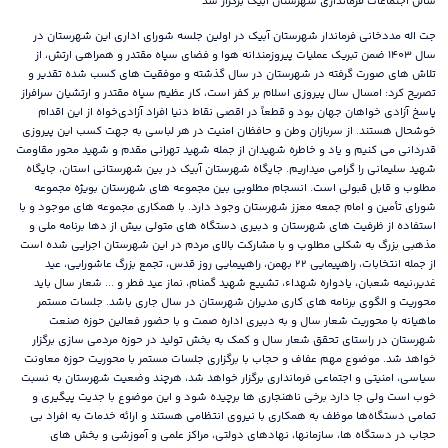
سالن اجتماعات فرمانداری شهرستان آبیک برگزار شد
جت اله مددخانی فرماندار شهرستان آبیک در اولین جلسه شورای اداری این شهرستان در
سال ۱۴۰۳ ضمن تبریک عملیات پیروزمندانه هوا و فضای سپاه مقتدر و همراهی ارتش، از
تلاش های صورت گرفته در شهرستان در سال گذشته و موفقیت های کسب شده تقدیر و
تصریح کرد: امسال سال پیروزی اسلام بر کفر است، کار عظیم سپاه مقتدر و ارتشیان سرافراز
پاسخ آزادی خواهان جهان بود و قطعاً در اقصی نقاط دنیا افراد آزادی‌خواه از این اقدام
خوشحال هستند. از سربازان وطن و حافظان امنیت در هر لباسی به جهت کسب این پیروزی
قدردانی می کنیم و یاد و خاطره شهیدان از جمله شهید تهرانی مقدم و شهید محور مقاومت
شهید سلیمانی را گرامی میداریم. جایگاه شهرستان آبیک در بین شهرستانی استان، جایگاه
مطلوب و قابل قبولی است. انسجام مطلوبی بین مجموعه های شهرستان بویژه مجموعه
شورای تأمین و امام جمعه معزز شهرستان وجود دارد. با همکاری مجموعه های موجود و با
استفاده از ظرفیت های شهرستان و دبیری دستگاه های متولی بیش از دها برنامه ملی و
مذهبی بزرگ به شکلی مطلوب و با مشارکت بالای مردم در این شهرستان اجرایی شده است
از جمله انتخابات، راهپیمایی ۲۲ بهمن، راهپیمایی روز قدس، تجمع بزرگ عاشورایی، عید
غدیر،نیمه شعبان، یادواره شهداء، تشییع شهید گمنام، نماز عید فطر و ... شعار سال باید
محوریت و الگوی برنامه های کاری مدیران شهرستان در سال جاری باشد. جلسات مستمر
ماهیانه با محوریت شعار سال و به دبیری اداره صمت و با حضور فعالین حوزه صنعت
شهرستان در راستای تحقق شعار سال و کمک به بخش تولید در حوزه مردمی سازی برگزار
خواهد شد. موضوع مهم عفاف و حجاب با برگزاری جلسات مستمر با محوریت حوزه معاونت
سیاسی، امنیتی و اجتماعی فرمانداری برگزار خواهد شد، هرچند وضعیت شهرستان به نسبت
خوب است ولی جا دارد برخی ناهنجاری ها برچیده شود و این موضوع با جدیت پیگیری و
تمامی دستگاه‌ها موظف به همکاری با نیروی انتظامی هستند و ارائه خدمات به افراد بی
حجاب در دستگاه ها، سازمانها، نهادهای دولتی، مراکز علمی و آموزشی و بخش های