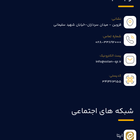
نشانی:
قزوین - میدان سرداران-خیابان شهید سلیمانی
شماره تماس:
028-33892000
پست الکترونیک:
info@ostan-qz.ir
کدپستی:
3414613155
شبکه های اجتماعی
ایتا