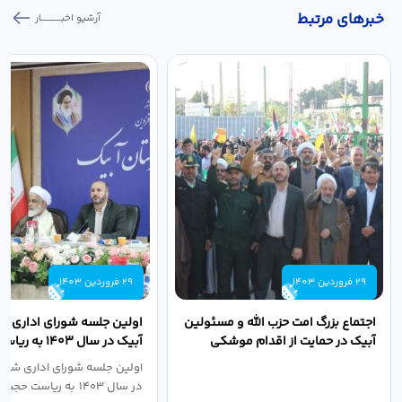
خبر‌های مرتبط
آرشیو اخبـــــــــــار
29 فروردین 1403
29 فروردین 1403
اجتماع بزرگ امت حزب الله و مسئولین
اولین جلسه شورای اداری ش
آبیک در حمایت از اقدام موشکی
آبیک در سال ۱۴۰۳ 
سپاه پاسداران...
اله مددخانی...
اولین جلسه شورای اداری شهر
در سال ۱۴۰۳ به ریاست حجت اله...