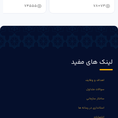
74555
78073
لینک های مفید
اهداف و وظایف
سوالات متداول
ساختار سازمانی
استانداری در رسانه ها
انتصابات