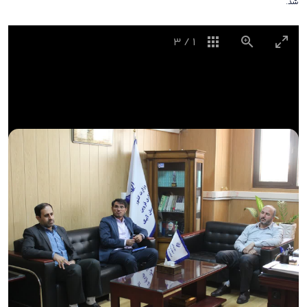
شد.
3
/
1