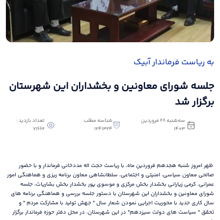
به ریاست فرماندار آبیک
جلسه شورای معاونین و بخشداران این شهرستان
برگزار شد
سه‌شنبه 28 فروردین
شناسه مطلب:
تعداد بازدید :
71662
1241324
1403
ظهر امروز شنبه هجدهم فروردین ماه، با ریاست حجت اله مددخانی فرماندار و با حضور
صالحی معاون سیاسی، امنیتی و اجتماعی، سلطانشاهی معاون برنامه ریزی و هماهنگی امور
عمرانی، کرمی زیارانی بخشدار بخش مرکزی و موسوی پور بخشدار بخش بشاریات، جلسه
شورای معاونین و بخشداران این شهرستان با دستور جلسه بررسی و هماهنگی برنامه های
سال کاری جدید با محوریت اجرایی نمودن شعار سال " جهش تولید با مشارکت مردم " و
تحقق " سیاست های دولت سیزدهم" در این شهرستان، در محل دفتر حوزه فرماندار برگزار