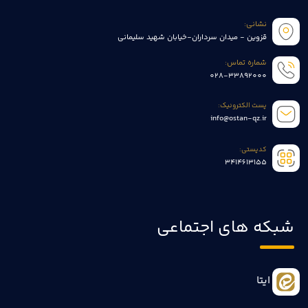
نشانی:
قزوین - میدان سرداران-خیابان شهید سلیمانی
شماره تماس:
028-33892000
پست الکترونیک:
info@ostan-qz.ir
کدپستی:
3414613155
شبکه های اجتماعی
ایتا