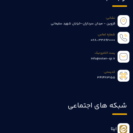
نشانی:
قزوین - میدان سرداران-خیابان شهید سلیمانی
شماره تماس:
028-33892000
پست الکترونیک:
info@ostan-qz.ir
کدپستی:
3414613155
شبکه های اجتماعی
ایتا