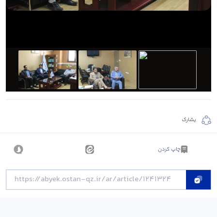
يشارك
چاپ کردن