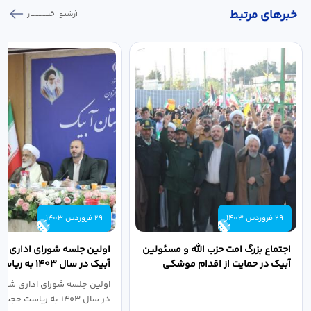
خبر‌های مرتبط
آرشیو اخبـــــــــــار
29 فروردین 1403
29 فروردین 1403
اجتماع بزرگ امت حزب الله و مسئولین
اولین جلسه شورای اداری ش
آبیک در حمایت از اقدام موشکی
آبیک در سال ۱۴۰۳ 
سپاه پاسداران...
اله مددخانی...
اولین جلسه شورای اداری شهر
در سال ۱۴۰۳ به ریاست حجت اله...