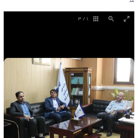
شد.
3
/
1