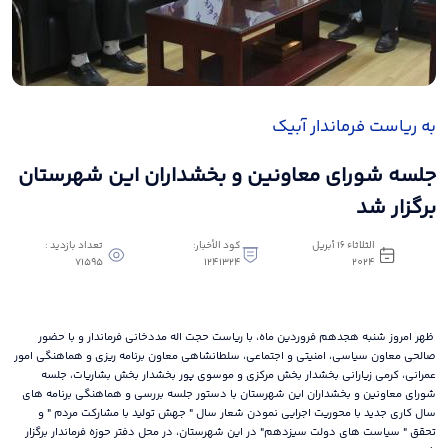
به ریاست فرماندار آبیک
جلسه شورای معاونین و بخشداران این شهرستان
برگزار شد
الثلاثاء ١٦ أبريل
كود الأخبار:
تعداد بازدید :
71595
1241324
٢٠٢٤
ظهر امروز شنبه هجدهم فروردین ماه، با ریاست حجت اله مددخانی فرماندار و با حضور
صالحی معاون سیاسی، امنیتی و اجتماعی، سلطانشاهی معاون برنامه ریزی و هماهنگی امور
عمرانی، کرمی زیارانی بخشدار بخش مرکزی و موسوی پور بخشدار بخش بشاریات، جلسه
شورای معاونین و بخشداران این شهرستان با دستور جلسه بررسی و هماهنگی برنامه های
سال کاری جدید با محوریت اجرایی نمودن شعار سال " جهش تولید با مشارکت مردم " و
تحقق " سیاست های دولت سیزدهم" در این شهرستان، در محل دفتر حوزه فرماندار برگزار