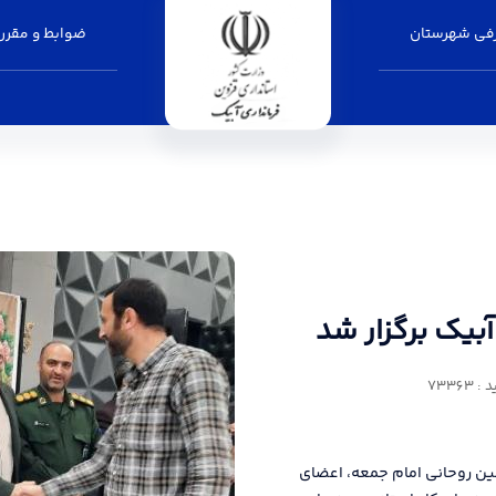
فی شهرستان
ضوابط و مقرر
ر شد - فرمانداری آبیک
بیک برگزار شد
73363
ین روحانی امام جمعه، اعضای