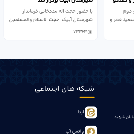
 و گفتگو
شهرستان آبیک برگزار شد
 دوم
با حضور حجت اله مددخانی فرماندار
سعید فطر و
شهرستان آبیک، حجت الاسلام والمسلمین
روحانی...
73363
شبکه های اجتماعی
ایتا
ابان شهید
واتس آپ