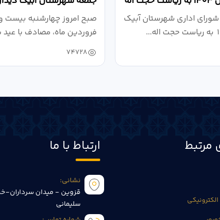
آبیک در سال ۱۴۰۳ به ریاست حجت اله
جمعه شهرستان آبیک دیدار
کردند
شورای اداری شهرستان آبیک
صبح امروز چهارشنبه بیست و
فروردین ماه، مصادف با عید 
به مناسبت...
74728
 مرتبط
ارتباط با ما
نشانی:
قزوین - میدان سرداران-خی
الکترونیکی
سلیمانی
تخصصی
شماره تماس: