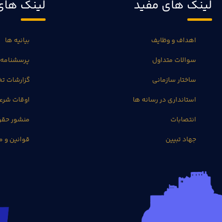
لینک های مفید
لینک های
اهداف و وظایف
بیانیه ها
سوالات متداول
پرسشنامه 
ساختار سازمانی
گزارشات 
استانداری در رسانه ها
اوقات شرع
انتصابات
منشور حق
جهاد تبیین
قوانین و م