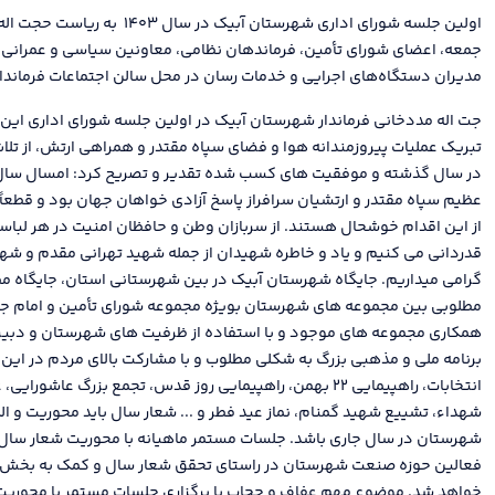
اولین جلسه شورای اداری شهرستان آبیک
جمعه، اعضای شورای تأمین، فرماندهان نظامی، معاونین سیاسی و عمرانی فر
مدیران دستگاه‌های اجرایی و خدمات رسان در محل سالن اجتماعات فرماندا
تبریک عملیات پیروزمندانه هوا و فضای سپاه مقتدر و همراهی ارتش، از ت
در سال گذشته و موفقیت های کسب شده تقدیر و تصریح کرد: امسال سال پ
عظیم سپاه مقتدر و ارتشیان سرافراز پاسخ آزادی خواهان جهان بود و قطعاً د
از این اقدام خوشحال هستند. از سربازان وطن و حافظان امنیت در هر لب
قدردانی می کنیم و یاد و خاطره شهیدان از جمله شهید تهرانی مقدم و شه
گرامی میداریم. جایگاه شهرستان آبیک در بین شهرستانی استان، جایگاه م
مطلوبی بین مجموعه های شهرستان بویژه مجموعه شورای تأمین و امام جم
همکاری مجموعه های موجود و با استفاده از ظرفیت های شهرستان و دبیر
برنامه ملی و مذهبی بزرگ به شکلی مطلوب و با مشارکت بالای مردم در این
انتخابات، راهپیمایی ۲۲ بهمن، راهپیمایی روز قدس، تجمع بزرگ عاش
شهداء، تشییع شهید گمنام، نماز عید فطر و ... شعار سال باید محوریت و ال
شهرستان در سال جاری باشد. جلسات مستمر ماهیانه با محوریت شعار سال و
فعالین حوزه صنعت شهرستان در راستای تحقق شعار سال و کمک به بخش تو
خواهد شد. موضوع مهم عفاف و حجاب با برگزاری جلسات مستمر با محوریت