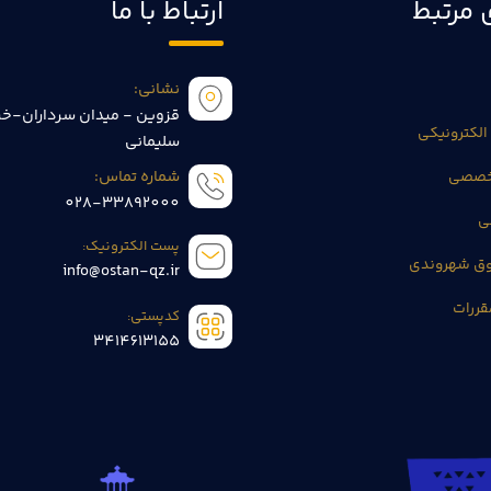
 مرتبط
ارتباط با ما
نشانی:
قزوین - میدان سرداران-خی
الکترونیکی
سلیمانی
تخصصی
شماره تماس:
028-33892000
ی
پست الکترونیک:
وق شهروندی
info@ostan-qz.ir
قررات
کدپستی:
3414613155