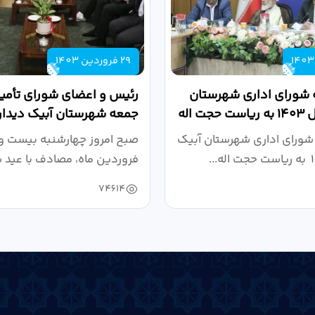
29 فروردین 1403
 شورای اداری شهرستان
رئیس و اعضای شورای تأمین
آبیک در سال ۱۴۰۳ به ریاست حجت اله
جمعه شهرستان آبیک دیدار
کردند
شورای اداری شهرستان آبیک
صبح امروز چهارشنبه بیست و
فروردین ماه، مصادف با عید 
به مناسبت...
74614