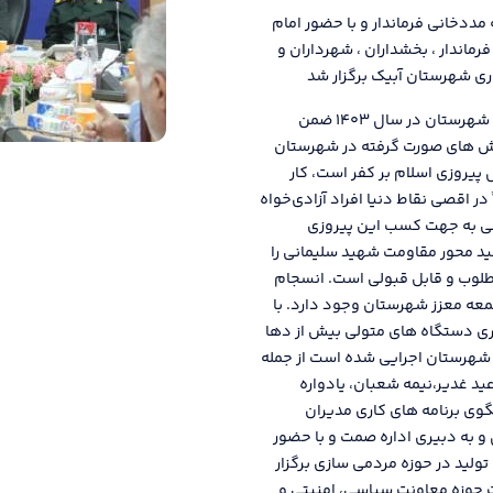
 در سال ۱۴۰۳ به ریاست حجت اله مددخانی فرماندار و با حضور امام
ماندار ، بخشداران ، شهرداران و
ری شهرستان آبیک برگزار شد
جت اله مددخانی فرماندار شهرستان آبیک در اولین جلسه شورای اداری این شهرستان در سال ۱۴۰۳ ضمن
لاش های صورت گرفته در شهرستان
یروزی اسلام بر کفر است، کار
ر اقصی نقاط دنیا افراد آزادی‌خواه
اسی به جهت کسب این پیروزی
ید محور مقاومت شهید سلیمانی را
طلوب و قابل قبولی است. انسجام
عه معزز شهرستان وجود دارد. با
ی دستگاه های متولی بیش از دها
 شهرستان اجرایی شده است از جمله
ورایی، عید غدیر،نیمه شعبان، یادواره
گوی برنامه های کاری مدیران
 به دبیری اداره صمت و با حضور
لید در حوزه مردمی سازی برگزار
 حوزه معاونت سیاسی، امنیتی و