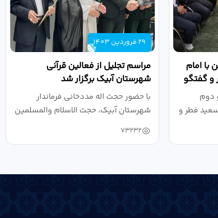
29 فروردین 1403
 با امام
مراسم تجلیل از فعالین قرآنی
 و گفتگو
شهرستان آبیک برگزار شد
 دوم
با حضور حجت اله مددخانی فرماندار
سعید فطر و
شهرستان آبیک، حجت الاسلام والمسلمین
روحانی...
73232