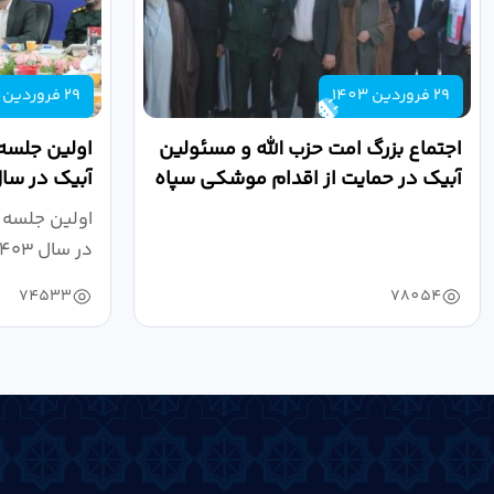
29 فروردین 1403
29 فروردین 1403
اجتماع بزرگ امت حزب الله و مسئولین
اولین جلسه
آبیک در حمایت از اقدام موشکی سپاه
پاسداران...
مددخانی...
اولین جلسه 
در سال ۱۴۰۳ به ریاست حجت اله...
74533
78054