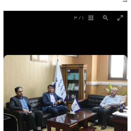
شد.
3
/
1