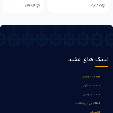
74684
78187
لینک های مفید
اهداف و وظایف
سوالات متداول
ساختار سازمانی
استانداری در رسانه ها
انتصابات