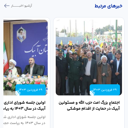
خبر‌های مرتبط
آرشیو اخبـــــــــــار
29 فروردین 1403
29 فروردین 1403
اجتماع بزرگ امت حزب الله و مسئولین
اولین جلسه شورای اداری ش
آبیک در حمایت از اقدام موشکی
آبیک در سال ۱۴۰۳ 
سپاه پاسداران...
اله مددخانی...
اولین جلسه شورای اداری شهر
در سال ۱۴۰۳ به ریاست حجت اله...