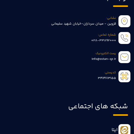
نشانی:
قزوین - میدان سرداران-خیابان شهید سلیمانی
شماره تماس:
028-33892000
پست الکترونیک:
info@ostan-qz.ir
کدپستی:
3414613155
شبکه های اجتماعی
ایتا