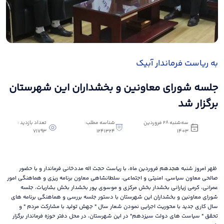
به ریاست فرماندار آبیک
جلسه شورای معاونین و بخشداران این شهرستان
برگزار شد
سه‌شنبه 28 فروردین
شناسه مطلب:
تعداد بازدید :
71793
1241324
1403
ظهر امروز شنبه هجدهم فروردین ماه، با ریاست حجت اله مددخانی فرماندار و با حضور
صالحی معاون سیاسی، امنیتی و اجتماعی، سلطانشاهی معاون برنامه ریزی و هماهنگی امور
عمرانی، کرمی زیارانی بخشدار بخش مرکزی و موسوی پور بخشدار بخش بشاریات، جلسه
شورای معاونین و بخشداران این شهرستان با دستور جلسه بررسی و هماهنگی برنامه های
سال کاری جدید با محوریت اجرایی نمودن شعار سال " جهش تولید با مشارکت مردم " و
تحقق " سیاست های دولت سیزدهم" در این شهرستان، در محل دفتر حوزه فرماندار برگزار