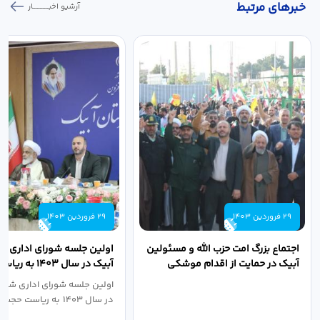
خبر‌های مرتبط
آرشیو اخبـــــــــــار
29 فروردین 1403
29 فروردین 1403
اجتماع بزرگ امت حزب الله و مسئولین
اولین جلسه شورای اداری ش
آبیک در حمایت از اقدام موشکی
آبیک در سال ۱۴۰۳ 
سپاه پاسداران...
اله مددخانی...
اولین جلسه شورای اداری شهر
در سال ۱۴۰۳ به ریاست حجت اله...