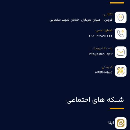
نشانی:
قزوین - میدان سرداران-خیابان شهید سلیمانی
شماره تماس:
028-33892000
پست الکترونیک:
info@ostan-qz.ir
کدپستی:
3414613155
شبکه های اجتماعی
ایتا