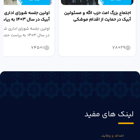
اجتماع بزرگ امت حزب الله و مسئولین
اولین جلسه شورای اداری ش
آبیک در حمایت از اقدام موشکی
آبیک در سال ۱۴۰۳ 
سپاه پاسداران...
اله مددخانی...
اولین جلسه شورای اداری شهر
در سال ۱۴۰۳ به ریاست حجت اله...
74501
78029
لینک های مفید
اهداف و وظایف