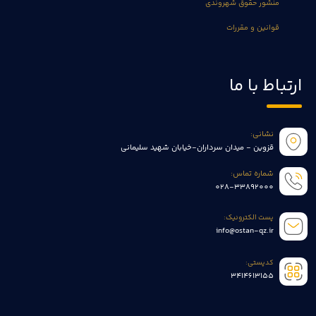
منشور حقوق شهروندی
قوانین و مقررات
ارتباط با ما
نشانی:
قزوین - میدان سرداران-خیابان شهید سلیمانی
شماره تماس:
028-33892000
پست الکترونیک:
info@ostan-qz.ir
کدپستی:
3414613155